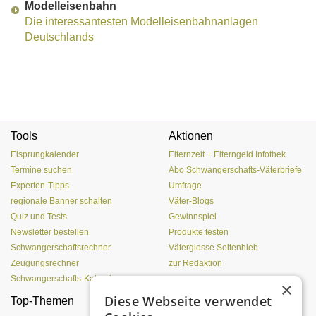
Modelleisenbahn
Die interessantesten Modelleisenbahnanlagen
Deutschlands
Tools
Aktionen
Eisprungkalender
Elternzeit + Elterngeld Infothek
Termine suchen
Abo Schwangerschafts-Väterbriefe
Experten-Tipps
Umfrage
regionale Banner schalten
Väter-Blogs
Quiz und Tests
Gewinnspiel
Newsletter bestellen
Produkte testen
Schwangerschaftsrechner
Väterglosse Seitenhieb
Zeugungsrechner
zur Redaktion
Schwangerschafts-Kalender
×
Diese Webseite verwendet
Top-Themen
Einen Lehmofen
(Pizzaofen) selber bauen