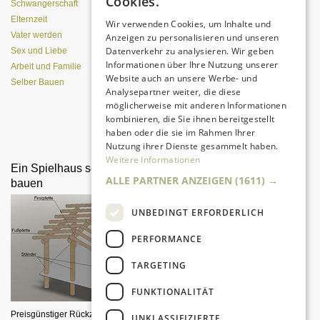
Cookies.
Schwangerschaft
Elternzeit
Wir verwenden Cookies, um Inhalte und
Vater werden
Anzeigen zu personalisieren und unseren
Datenverkehr zu analysieren. Wir geben
Sex und Liebe
Informationen über Ihre Nutzung unserer
Arbeit und Familie
Website auch an unsere Werbe- und
Selber Bauen
Analysepartner weiter, die diese
möglicherweise mit anderen Informationen
kombinieren, die Sie ihnen bereitgestellt
Da sind Kinder mit Begeisterung
haben oder die sie im Rahmen Ihrer
dabei.
Nutzung ihrer Dienste gesammelt haben.
Weitere Informationen
Ein Spielhaus selber
Seifenkiste kostengünstig
ALLE PARTNER ANZEIGEN
(1611) →
bauen
selber bauen
UNBEDINGT ERFORDERLICH
PERFORMANCE
TARGETING
FUNKTIONALITÄT
Preisgünstiger Rückzugsbereich für
So geht's!
UNKLASSIFIZIERTE