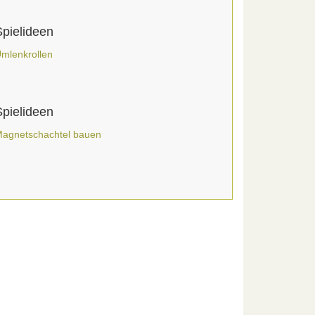
Spielideen
mlenkrollen
Spielideen
agnetschachtel bauen