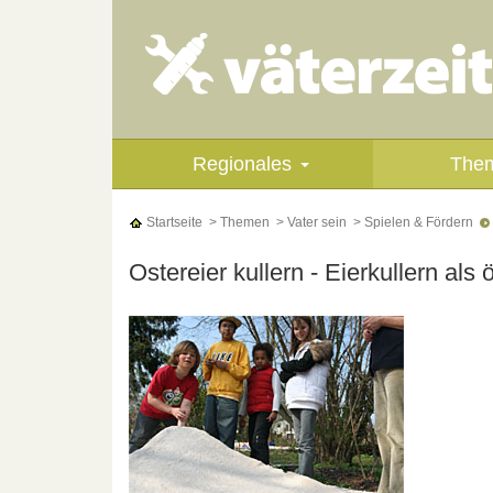
Regionales
The
Startseite
> Themen
> Vater sein
> Spielen & Fördern
Ostereier kullern - Eierkullern als 