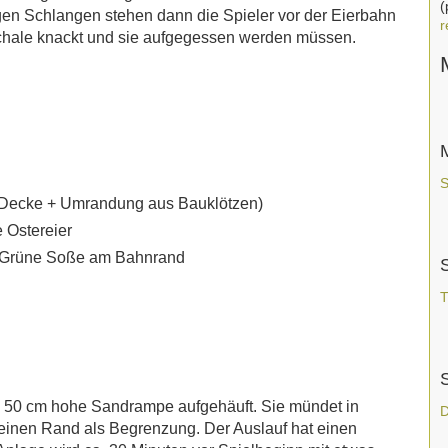
(
angen Schlangen stehen dann die Spieler vor der Eierbahn
r
 Schale knackt und sie aufgegessen werden müssen.
S
ße Decke + Umrandung aus Bauklötzen)
e Ostereier
er Grüne Soße am Bahnrand
T
 50 cm hohe Sandrampe aufgehäuft. Sie mündet in
D
leinen Rand als Begrenzung. Der Auslauf hat einen