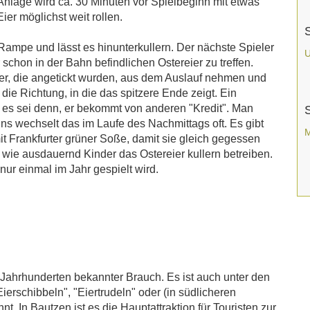
nlage wird ca. 30 Minuten vor Spielbeginn mit etwas
ier möglichst weit rollen.
e Rampe und lässt es hinunterkullern. Der nächste Spieler
U
 schon in der Bahn befindlichen Ostereier zu treffen.
Eier, die angetickt wurden, aus dem Auslauf nehmen und
n die Richtung, in die das spitzere Ende zeigt. Ein
 - es sei denn, er bekommt von anderen "Kredit". Man
uns wechselt das im Laufe des Nachmittags oft. Es gibt
M
it Frankfurter grüner Soße, damit sie gleich gegessen
 wie ausdauernd Kinder das Ostereier kullern betreiben.
nur einmal im Jahr gespielt wird.
t Jahrhunderten bekannter Brauch. Es ist auch unter den
ierschibbeln", "Eiertrudeln" oder (in südlicheren
. In Bautzen ist es die Hauptattraktion für Touristen zur