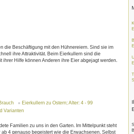
K
E
B
E
en die Beschäftigung mit den Hühnereiern. Sind sie im
nell ihre Attraktivität. Beim Eierkullern sind die
U
it ihrer Hilfe können Anderen ihre Eier abgejagt werden.
E
T
S
I
 Brauch
Eierkullern zu Ostern; Alter: 4 - 99
d Varianten
S
ete Familien zu uns in den Garten. Im Mittelpunkt steht
B
er ab 4 genauso begeistert wie die Erwachsenen. Selbst