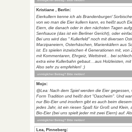
unmöglicher Beitrag? Bitte melden!
Kristiane , Berlin:
Eierkullern kenne ich als Brandenburger/ Sorbische
von wo man die Eier kullern kann, es heißt auch Eie
Eiern, die danach oder in den nächsten Tagen aufge
Senfsauce (das ist ein Berliner Gericht), oder einf
Bei uns wird das " Kullerfeld" noch mit diversen Ost
Marzipaneiern, Osterhäschen, Marienkäfern aus Sch
ist. Es spielen inzwischen 4 Generationen mit, von 
mit Kommentaren, Ehrgeiz, Wettstreit... bei schlec
extra eine Kullerbahn gebaut....aus Holzleisten, mi
Also sehr zu empfehlen! :)
unmöglicher Beitrag? Bitte melden!
Mojo:
@Lea: Nach dem Spiel werden die Eier gegessen, w
Form Tradition und heißt dort "Oascheim". Und wa
nur Bio-Eier und insofern gibt es auch beim diesem 
jedes Jahr, ist ein riesen Spaß für Groß und Klein, 
Bio-Eier (bei uns spielt jeder mit zwei Eiern) auf. 
unmöglicher Beitrag? Bitte melden!
Lea, Pinneberg: