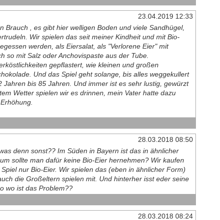
23.04.2019 12:33
n Brauch , es gibt hier welligen Boden und viele Sandhügel,
rtrudeln. Wir spielen das seit meiner Kindheit und mit Bio-
gessen werden, als Eiersalat, als "Verlorene Eier" mit
ach so mit Salz oder Anchovispaste aus der Tube.
erköstlichkeiten gepflastert, wie kleinen und großen
okolade. Und das Spiel geht solange, bis alles weggekullert
2 Jahren bis 85 Jahren. Und immer ist es sehr lustig, gewürzt
htem Wetter spielen wir es drinnen, mein Vater hatte dazu
t Erhöhung.
28.03.2018 08:50
as denn sonst?? Im Süden in Bayern ist das in ähnlicher
rum sollte man dafür keine Bio-Eier hernehmen? Wir kaufen
Spiel nur Bio-Eier. Wir spielen das (eben in ähnlicher Form)
auch die Großeltern spielen mit. Und hinterher isst eder seine
Also wo ist das Problem??
28.03.2018 08:24