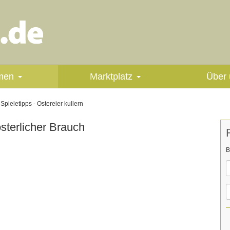
men
Marktplatz
Über 
Spieletipps - Ostereier kullern
österlicher Brauch
B