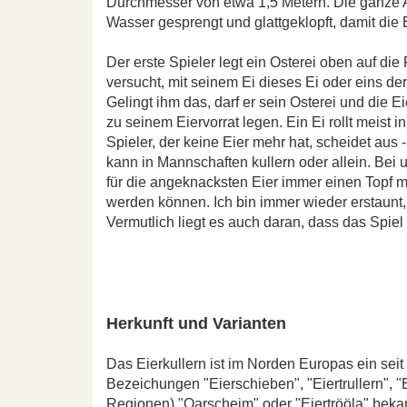
Durchmesser von etwa 1,5 Metern. Die ganze A
Wasser gesprengt und glattgeklopft, damit die E
Der erste Spieler legt ein Osterei oben auf di
versucht, mit seinem Ei dieses Ei oder eins der
Gelingt ihm das, darf er sein Osterei und die 
zu seinem Eiervorrat legen. Ein Ei rollt meist i
Spieler, der keine Eier mehr hat, scheidet aus
kann in Mannschaften kullern oder allein. Bei 
für die angeknacksten Eier immer einen Topf m
werden können. Ich bin immer wieder erstaunt,
Vermutlich liegt es auch daran, dass das Spiel 
Herkunft und Varianten
Das Eierkullern ist im Norden Europas ein sei
Bezeichungen "Eierschieben", "Eiertrullern", "E
Regionen) "Oarscheim" oder "Eiertrööla" bekannt