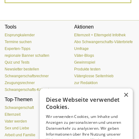
Tools
Aktionen
Eisprungkalender
Elternzeit + Elterngeld Infothek
Termine suchen
Abo Schwangerschafts-Väterbriefe
Experten-Tipps
Umfrage
regionale Banner schalten
Väter-Blogs
Quiz und Tests
Gewinnspiel
Newsletter bestellen
Produkte testen
Schwangerschaftsrechner
Väterglosse Seitenhieb
Zeugungsrechner
zur Redaktion
Schwangerschafts-Kalender
×
Diese Webseite verwendet
Top-Themen
Von der Eizelle bis zur
Cookies.
Geburt
Schwangerschaft
Elternzeit
Wir verwenden Cookies, um Inhalte und
Vater werden
Anzeigen zu personalisieren und unseren
Datenverkehr zu analysieren. Wir geben
Sex und Liebe
Informationen über Ihre Nutzung unserer
Arbeit und Familie