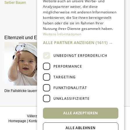
Website auch an unsere Werbe- und
Selber Bauen
Analysepartner weiter, die diese
möglicherweise mit anderen Informationen
kombinieren, die Sie ihnen bereitgestellt
Alle Entwicklungsphasen im
haben oder die sie im Rahmen Ihrer
Überblick
Nutzung ihrer Dienste gesammelt haben.
Weitere Informationen
Elternzeit und Elterngeld
Sex in der
ALLE PARTNER ANZEIGEN
(1611) →
Schwangerschaft
UNBEDINGT ERFORDERLICH
PERFORMANCE
TARGETING
FUNKTIONALITÄT
Die Fallstricke lauern im Detail.
Keinen Bock auf Lust? Väterzeit
UNKLASSIFIZIERTE
erklärt Wege aus dem Dilemma.
ALLE AKZEPTIEREN
Väterzeit weiterempfehlen
|
Newsletter bestellen
Homepage
|
Kontakt
|
Sitemap
|
Impressum
|
Datenschutz
|
Mediadaten
|
Einwilligungsmanagement
ALLE ABLEHNEN