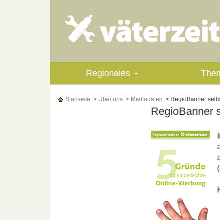
Regionales
The
Startseite
> Über uns
> Mediadaten
> RegioBanner selb
RegioBanner se