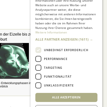
Informationen über Ihre Nutzung unserer
Website auch an unsere Werbe- und
Analysepartner weiter, die diese
möglicherweise mit anderen Informationen
kombinieren, die Sie ihnen bereitgestellt
haben oder die sie im Rahmen Ihrer
Nutzung ihrer Dienste gesammelt haben.
Weitere Informationen
n der Eizelle bis zur
Fahrradanhänger
ALLE PARTNER ANZEIGEN
(1611) →
burt
UNBEDINGT ERFORDERLICH
PERFORMANCE
TARGETING
FUNKTIONALITÄT
Wie steht es mit Sicherheit,
Komfort und Preis?
e Entwicklungsphasen im
UNKLASSIFIZIERTE
rblick
ALLE AKZEPTIEREN