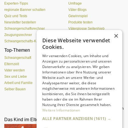
Experten-Tipps
Umfrage
regionale Banner schalten
Väter-Blogs
Quiz und Tests
Gewinnspiel
Newsletter bestellen
Produkte testen
Schwangerschaftsrechner
Väterglosse Seitenhieb
×
Zeugungsrechner
zur Redaktion
Diese Webseite verwendet
Schwangerschafts-Kalender
Cookies.
Top-Themen
Treue, Lust und
Wir verwenden Cookies, um Inhalte und
Leidenschaft
Schwangerschaft
Anzeigen zu personalisieren und unseren
Elternzeit
Datenverkehr zu analysieren. Wir geben
Vater werden
Informationen über Ihre Nutzung unserer
Sex und Liebe
Website auch an unsere Werbe- und
Analysepartner weiter, die diese
Arbeit und Familie
möglicherweise mit anderen Informationen
Selber Bauen
kombinieren, die Sie ihnen bereitgestellt
haben oder die sie im Rahmen Ihrer
Nutzung ihrer Dienste gesammelt haben.
Was Väter für tollen Sex tun können
Weitere Informationen
ALLE PARTNER ANZEIGEN
(1611) →
Das Kind im Elternbett
Unterhaltsvorschuss