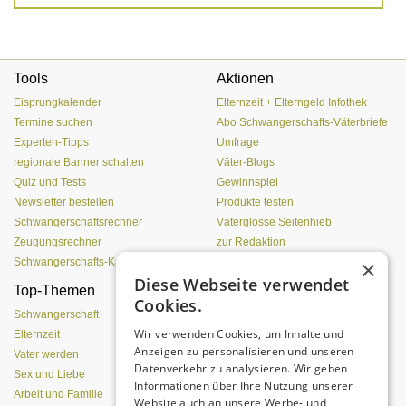
Tools
Aktionen
Eisprungkalender
Elternzeit + Elterngeld Infothek
Termine suchen
Abo Schwangerschafts-Väterbriefe
Experten-Tipps
Umfrage
regionale Banner schalten
Väter-Blogs
Quiz und Tests
Gewinnspiel
Newsletter bestellen
Produkte testen
Schwangerschaftsrechner
Väterglosse Seitenhieb
Zeugungsrechner
zur Redaktion
×
Schwangerschafts-Kalender
Diese Webseite verwendet
Top-Themen
Was Pubertierende an
Cookies.
Vätern hassen
Schwangerschaft
Wir verwenden Cookies, um Inhalte und
Elternzeit
Anzeigen zu personalisieren und unseren
Vater werden
Datenverkehr zu analysieren. Wir geben
Sex und Liebe
Informationen über Ihre Nutzung unserer
Arbeit und Familie
Website auch an unsere Werbe- und