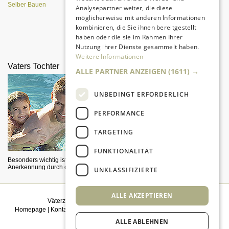
Selber Bauen
Analysepartner weiter, die diese
möglicherweise mit anderen Informationen
kombinieren, die Sie ihnen bereitgestellt
haben oder die sie im Rahmen Ihrer
Eine entspannte Atmosphäre trotz
Nutzung ihrer Dienste gesammelt haben.
Pubertät?
Weitere Informationen
Vaters Tochter
Männer am Renner
ALLE PARTNER ANZEIGEN
(1611) →
UNBEDINGT ERFORDERLICH
PERFORMANCE
TARGETING
FUNKTIONALITÄT
Besonders wichtig ist die
Väter und Söhne jagen
Anerkennung durch den Vater.
ferngesteuerte RC-Autos über die
UNKLASSIFIZIERTE
Piste.
ALLE AKZEPTIEREN
Väterzeit weiterempfehlen
|
Newsletter bestellen
Homepage
|
Kontakt
|
Sitemap
|
Impressum
|
Datenschutz
|
Mediadaten
|
Einwilligungsmanagement
ALLE ABLEHNEN
© 2026
kidsgo