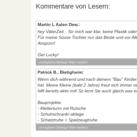
Kommentare von Lesern:
Martin L Aalen Dew.:
hey VäterZeit... für mich war klar, keine Plastik od
Für meine Süsse Tochter nur das Beste und vor Allem
Ansporn!
Get Lucky!
unmöglicher Beitrag? Bitte melden!
Patrick B., Bietigheim:
Wenn dich während und nach deinem "Bau" Kinde
hat. Meine Kleine (bald 2 Jahre) freut sich imme
hilft bereits aktiv mit! So lernt Sie auch gleich was
Bauprojekte:
- Kletterturm mit Rutsche
- Schuhschrank/-ablage
- Schatztruhe + Spielzeugtruhe
unmöglicher Beitrag? Bitte melden!