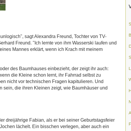
S
B
 unlogisch", sagt Alexandra Freund, Tochter von TV-
erhard Freund. "Ich lernte von ihm Wasserski laufen und
D
 eines Mannes erklärt, wenn ich Krach mit meinem
S
oder des Baumhauses einbezieht, der zeigt ihr auch:
L
nn die Kleine schon lernt, ihr Fahrrad selbst zu
W
ben nicht vor technischen Fragen kapitulieren. Und
ion sein, die ihren Kleinen zeigt, wie Baumhäuser und
H
N
A
er dreijährige Fabian, als er bei seiner Geburtstagsfeier
F
Jochen lächelt. Ein bisschen verlegen, aber auch ein