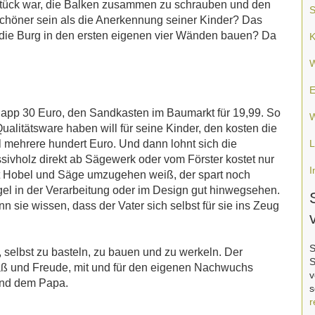
tstück war, die Balken zusammen zu schrauben und den
S
schöner sein als die Anerkennung seiner Kinder? Das
 die Burg in den ersten eigenen vier Wänden bauen? Da
K
W
E
knapp 30 Euro, den Sandkasten im Baumarkt für 19,99. So
W
alitätsware haben will für seine Kinder, den kosten die
 mehrere hundert Euro. Und dann lohnt sich die
L
ssivholz direkt ab Sägewerk oder vom Förster kostet nur
I
it Hobel und Säge umzugehen weiß, der spart noch
el in der Verarbeitung oder im Design gut hinwegsehen.
n sie wissen, dass der Vater sich selbst für sie ins Zeug
S
, selbst zu basteln, zu bauen und zu werkeln. Der
S
paß und Freude, mit und für den eigenen Nachwuchs
v
und dem Papa.
s
r