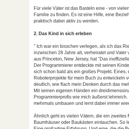
Für viele Väter ist das Basteln eine - von viel
Familie zu finden. Es ist eine Hilfe, eine Be
praktisch dabei aktiv zu werden.
2. Das Kind in sich erleben
" Ich war ein bisschen verlegen, als ich das R
inzwischen 28 Jahre alt, verheiratet und Vater
aus Princeton, New Jersey, hat "Das inoffizie
Der Programmierer entdeckte mit seinen Kinde
sich schon bald als ein großes Projekt. Eines, 
Roboterprojekte für mein Buch zu entwickeln v
deutlich, wie flach mein Denken durch das m
Mit seinen eigenen Händen ein dreidimension
Programmierprofis wie mich äußerst lehrreich
mehrmals umbauen und lernt dabei immer wie
Ähnlich geht es vielen Vätern, die ein zweites
Baumhäuser oder Baukästen eintauchen. So le
Eine großartige Erfahrung. Und eine, die die B