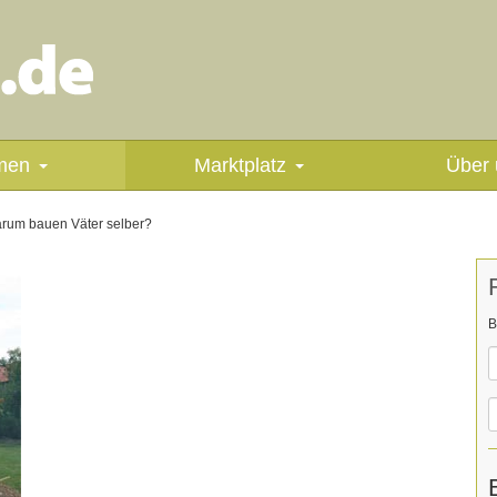
men
Marktplatz
Über 
um bauen Väter selber?
B