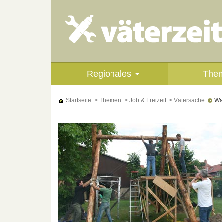
Regionales
The
Startseite
> Themen
> Job & Freizeit
> Vätersache
War