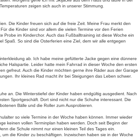
uhalten. Morgens gehe ich mit Skijacke aus dem Haus und laufe in der
n Temperaturen zeigen sich auch in unserer Stimmung.
ien. Die Kinder freuen sich auf die freie Zeit. Meine Frau merkt den
Für die Kinder sind vor allem die vielen Termine vor den Ferien
e Probe im Kinderchor. Auch das Fußballtraining ist diese Woche ein
 Spaß. So sind die Osterferien eine Ziel, dem wir alle entgegen
Winterkleidung ab. Ich habe meine gefütterte Jacke gegen eine dünnere
liche Halspartie. Leider hatte mein Fahrrad in dieser Woche den ersten
uren gefreut. Auch die Kinder möchten gerne ihre Räder aus der Garage
llungen. Ihr kleines Rad macht ihr bei Steigungen das Leben schwer.
he an. Die Winterstiefel der Kinder haben endgültig ausgedient. Nach
sten Sportgeschäft. Dort sind nicht nur die Schuhe interessant. Die
ebotenen Bälle und die Roller zum Ausprobieren.
chulalter so viele Termine in der Woche haben können. Immer wieder
ge keinen vollen Terminplan haben werden. Doch seit Beginn der
Denn die Schule nimmt nur einen kleinen Teil des Tages ein.
l, um die Kinder zu beschäftigen. Inzwischen haben sie in der Woche