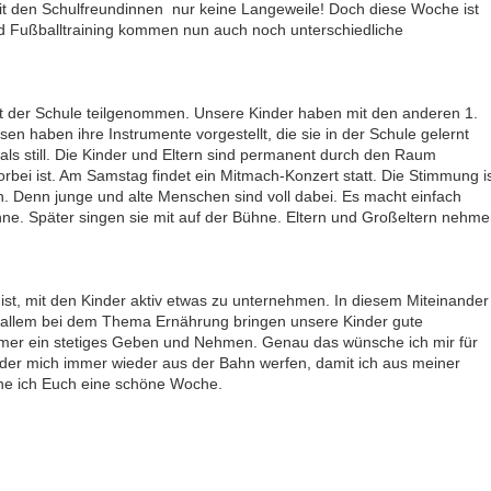
 den Schulfreundinnen  nur keine Langeweile! Doch diese Woche ist
d Fußballtraining kommen nun auch noch unterschiedliche
t der Schule teilgenommen. Unsere Kinder haben mit den anderen 1.
en haben ihre Instrumente vorgestellt, die sie in der Schule gelernt
als still. Die Kinder und Eltern sind permanent durch den Raum
vorbei ist. Am Samstag findet ein Mitmach-Konzert statt. Die Stimmung i
en. Denn junge und alte Menschen sind voll dabei. Es macht einfach
hne. Später singen sie mit auf der Bühne. Eltern und Großeltern nehme
 ist, mit den Kinder aktiv etwas zu unternehmen. In diesem Miteinander
 allem bei dem Thema Ernährung bringen unsere Kinder gute
 immer ein stetiges Geben und Nehmen. Genau das wünsche ich mir für
nder mich immer wieder aus der Bahn werfen, damit ich aus meiner
he ich Euch eine schöne Woche.