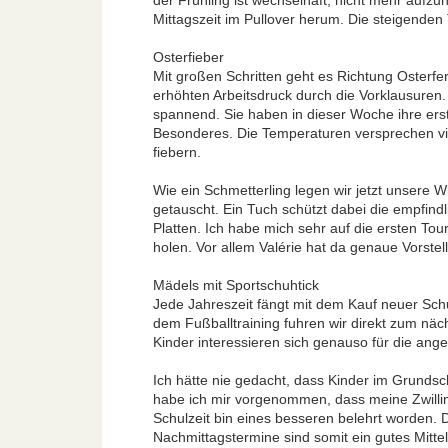
der Frühling ist wechselhaft, nicht mehr aufz
Mittagszeit im Pullover herum. Die steigende
Osterfieber
Mit großen Schritten geht es Richtung Osterfer
erhöhten Arbeitsdruck durch die Vorklausuren. 
spannend. Sie haben in dieser Woche ihre erst
Besonderes. Die Temperaturen versprechen viel
fiebern.
Wie ein Schmetterling legen wir jetzt unsere 
getauscht. Ein Tuch schützt dabei die empfind
Platten. Ich habe mich sehr auf die ersten To
holen. Vor allem Valérie hat da genaue Vorste
Mädels mit Sportschuhtick
Jede Jahreszeit fängt mit dem Kauf neuer Schu
dem Fußballtraining fuhren wir direkt zum näch
Kinder interessieren sich genauso für die ang
Ich hätte nie gedacht, dass Kinder im Grunds
habe ich mir vorgenommen, dass meine Zwillin
Schulzeit bin eines besseren belehrt worden. 
Nachmittagstermine sind somit ein gutes Mitte