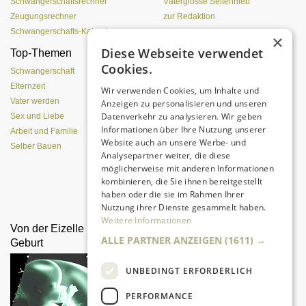
Schwangerschaftsrechner
Väterglosse Seitenhieb
Zeugungsrechner
zur Redaktion
Schwangerschafts-Kalender
×
Diese Webseite verwendet
Top-Themen
Einen Lehmofen
Cookies.
(Pizzaofen) selber bauen
Schwangerschaft
Elternzeit
Wir verwenden Cookies, um Inhalte und
Vater werden
Anzeigen zu personalisieren und unseren
Datenverkehr zu analysieren. Wir geben
Sex und Liebe
Informationen über Ihre Nutzung unserer
Arbeit und Familie
Website auch an unsere Werbe- und
Selber Bauen
Analysepartner weiter, die diese
möglicherweise mit anderen Informationen
kombinieren, die Sie ihnen bereitgestellt
Da sind Kinder mit Begeisterung
haben oder die sie im Rahmen Ihrer
dabei.
Nutzung ihrer Dienste gesammelt haben.
Weitere Informationen
Von der Eizelle bis zur
Treue, Lust und
ALLE PARTNER ANZEIGEN
(1611) →
Geburt
Leidenschaft
UNBEDINGT ERFORDERLICH
PERFORMANCE