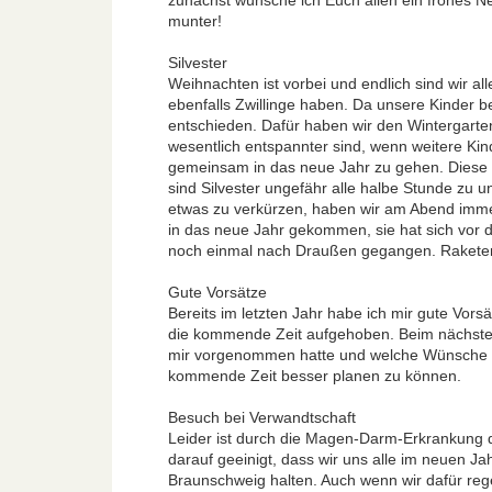
zunächst wünsche ich Euch allen ein frohes N
munter!
Silvester
Weihnachten ist vorbei und endlich sind wir al
ebenfalls Zwillinge haben. Da unsere Kinder b
entschieden. Dafür haben wir den Wintergarten
wesentlich entspannter sind, wenn weitere Kin
gemeinsam in das neue Jahr zu gehen. Diese hab
sind Silvester ungefähr alle halbe Stunde zu
etwas zu verkürzen, haben wir am Abend immer
in das neue Jahr gekommen, sie hat sich vor de
noch einmal nach Draußen gegangen. Raketen
Gute Vorsätze
Bereits im letzten Jahr habe ich mir gute Vors
die kommende Zeit aufgehoben. Beim nächsten 
mir vorgenommen hatte und welche Wünsche ich 
kommende Zeit besser planen zu können.
Besuch bei Verwandtschaft
Leider ist durch die Magen-Darm-Erkrankung d
darauf geeinigt, dass wir uns alle im neuen Jahr
Braunschweig halten. Auch wenn wir dafür re