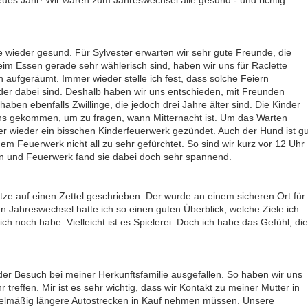
eues Jahr! Wir waren zum Jahreswechsel alle gesund - und richtig
le wieder gesund. Für Sylvester erwarten wir sehr gute Freunde, die
eim Essen gerade sehr wählerisch sind, haben wir uns für Raclette
 aufgeräumt. Immer wieder stelle ich fest, dass solche Feiern
der dabei sind. Deshalb haben wir uns entschieden, mit Freunden
en ebenfalls Zwillinge, die jedoch drei Jahre älter sind. Die Kinder
 uns gekommen, um zu fragen, wann Mitternacht ist. Um das Warten
 wieder ein bisschen Kinderfeuerwerk gezündet. Auch der Hund ist gu
m Feuerwerk nicht all zu sehr gefürchtet. So sind wir kurz vor 12 Uhr
 und Feuerwerk fand sie dabei doch sehr spannend.
ätze auf einen Zettel geschrieben. Der wurde an einem sicheren Ort für
Jahreswechsel hatte ich so einen guten Überblick, welche Ziele ich
noch habe. Vielleicht ist es Spielerei. Doch ich habe das Gefühl, die
er Besuch bei meiner Herkunftsfamilie ausgefallen. So haben wir uns
 treffen. Mir ist es sehr wichtig, dass wir Kontakt zu meiner Mutter in
gelmäßig längere Autostrecken in Kauf nehmen müssen. Unsere