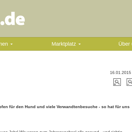
men
Marktplatz
Über 
16.01.2015
pfen für den Hund und viele Verwandtenbesuche - so hat für uns