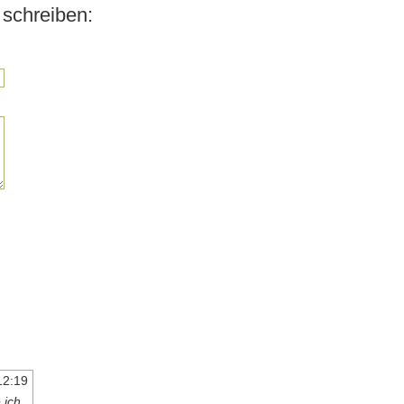
schreiben:
12:19
 ich