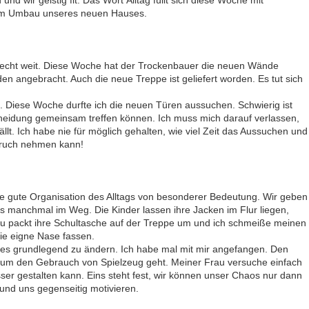
 wir geistig fit. Das Wort Alltag füllt sich diese Woche mit
 dem Umbau unseres neuen Hauses.
 recht weit. Diese Woche hat der Trockenbauer die neuen Wände
n angebracht. Auch die neue Treppe ist geliefert worden. Es tut sich
. Diese Woche durfte ich die neuen Türen aussuchen. Schwierig ist
scheidung gemeinsam treffen können. Ich muss mich darauf verlassen,
t. Ich habe nie für möglich gehalten, wie viel Zeit das Aussuchen und
pruch nehmen kann!
e gute Organisation des Alltags von besonderer Bedeutung. Wir geben
ns manchmal im Weg. Die Kinder lassen ihre Jacken im Flur liegen,
 packt ihre Schultasche auf der Treppe um und ich schmeiße meinen
ie eigne Nase fassen.
ies grundlegend zu ändern. Ich habe mal mit mir angefangen. Den
s um den Gebrauch von Spielzeug geht. Meiner Frau versuche einfach
sser gestalten kann. Eins steht fest, wir können unser Chaos nur dann
und uns gegenseitig motivieren.