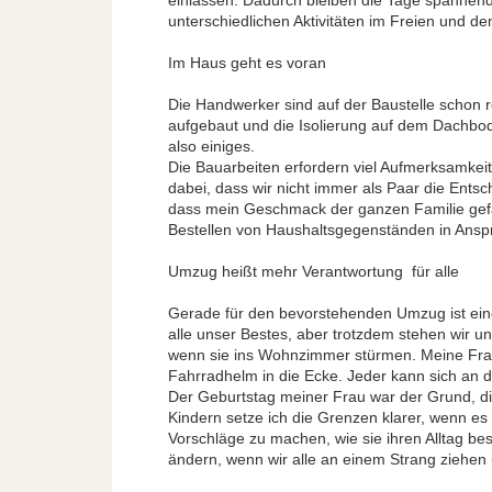
einlassen. Dadurch bleiben die Tage spannend und
unterschiedlichen Aktivitäten im Freien und
Im Haus geht es voran
Die Handwerker sind auf der Baustelle schon
aufgebaut und die Isolierung auf dem Dachbode
also einiges.
Die Bauarbeiten erfordern viel Aufmerksamkeit
dabei, dass wir nicht immer als Paar die Ent
dass mein Geschmack der ganzen Familie gefäll
Bestellen von Haushaltsgegenständen in Ans
Umzug heißt mehr Verantwortung  für alle
Gerade für den bevorstehenden Umzug ist ein
alle unser Bestes, aber trotzdem stehen wir u
wenn sie ins Wohnzimmer stürmen. Meine Frau
Fahrradhelm in die Ecke. Jeder kann sich an d
Der Geburtstag meiner Frau war der Grund, d
Kindern setze ich die Grenzen klarer, wenn e
Vorschläge zu machen, wie sie ihren Alltag be
ändern, wenn wir alle an einem Strang ziehen 