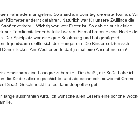
neuen Fahrrädern umgehen. So stand am Sonntag die erste Tour an. Wi
ar Kilometer entfernt gefahren. Natürlich war für unsere Zwillinge die
 Straßenverkehr... Wichtig war, wer Erster ist! So gab es auch einige
 nur Familiemitglieder beteiligt waren. Einmal bremste eine Hecke de
chts. Der Spielplatz war eine gute Belohnung und bot genügend
en. Irgendwann stellte sich der Hunger ein. Die Kinder setzten sich
d Döner, lecker. Am Wochenende darf ja mal eine Ausnahme sein!
r gemeinsam eine Lasagne zubereitet. Das heißt, die Soße habe ich
n die Kinder alleine geschichtet und abgeschmeckt sowie mit Creme
e viel Spaß. Geschmeckt hat es dann doppelt so gut.
och lange ausstrahlen wird. Ich wünsche allen Lesern eine schöne Woch
milie.