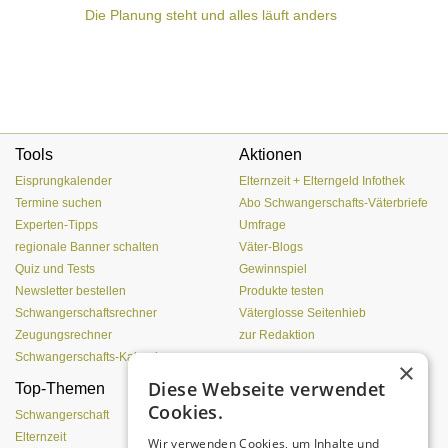
Die Planung steht und alles läuft anders
Tools
Aktionen
Eisprungkalender
Elternzeit + Elterngeld Infothek
Termine suchen
Abo Schwangerschafts-Väterbriefe
Experten-Tipps
Umfrage
regionale Banner schalten
Väter-Blogs
Quiz und Tests
Gewinnspiel
Newsletter bestellen
Produkte testen
Schwangerschaftsrechner
Väterglosse Seitenhieb
Zeugungsrechner
zur Redaktion
Schwangerschafts-Kalender
×
Diese Webseite verwendet
Top-Themen
Einen Lehmofen
Cookies.
(Pizzaofen) selber bauen
Schwangerschaft
Elternzeit
Wir verwenden Cookies, um Inhalte und