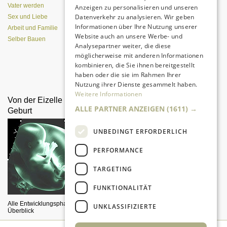
Vater werden
Anzeigen zu personalisieren und unseren
Datenverkehr zu analysieren. Wir geben
Sex und Liebe
Informationen über Ihre Nutzung unserer
Arbeit und Familie
Website auch an unsere Werbe- und
Selber Bauen
Analysepartner weiter, die diese
möglicherweise mit anderen Informationen
kombinieren, die Sie ihnen bereitgestellt
Da sind Kinder mit Begeisterung
haben oder die sie im Rahmen Ihrer
dabei.
Nutzung ihrer Dienste gesammelt haben.
Weitere Informationen
Von der Eizelle bis zur
Drachen selber bauen und
ALLE PARTNER ANZEIGEN
(1611) →
Geburt
steigen lassen
UNBEDINGT ERFORDERLICH
PERFORMANCE
TARGETING
FUNKTIONALITÄT
Alle Entwicklungsphasen im
Ein herrliches Vergnügen für Väter
UNKLASSIFIZIERTE
Überblick
und Kinder