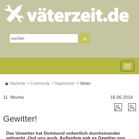
»
Toggle n
Startseite
> Community
> Tagebücher
> Stefan
11. Woche
16.06.2014
Gewitter!
Das Unwetter hat Dortmund ordentlich durcheinander
gebracht. Und uns auch. Außerdem gab es Gewitter von