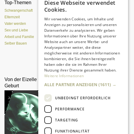
Diese Webseite verwendet
Top-Themen
Einen Lehmofen
Cookies.
(Pizzaofen) selber bauen
Schwangerschaft
Elternzeit
Wir verwenden Cookies, um Inhalte und
Vater werden
Anzeigen zu personalisieren und unseren
Datenverkehr zu analysieren. Wir geben
Sex und Liebe
Informationen über Ihre Nutzung unserer
Arbeit und Familie
Website auch an unsere Werbe- und
Selber Bauen
Analysepartner weiter, die diese
möglicherweise mit anderen Informationen
kombinieren, die Sie ihnen bereitgestellt
Da sind Kinder mit Begeisterung
haben oder die sie im Rahmen Ihrer
dabei.
Nutzung ihrer Dienste gesammelt haben.
Weitere Informationen
Von der Eizelle bis zur
Erste Hilfe bei
ALLE PARTNER ANZEIGEN
(1611) →
Geburt
Kinderunfällen
UNBEDINGT ERFORDERLICH
PERFORMANCE
TARGETING
FUNKTIONALITÄT