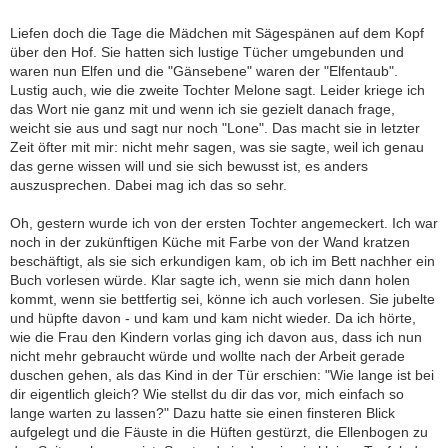
Liefen doch die Tage die Mädchen mit Sägespänen auf dem Kopf
über den Hof. Sie hatten sich lustige Tücher umgebunden und
waren nun Elfen und die "Gänsebene" waren der "Elfentaub".
Lustig auch, wie die zweite Tochter Melone sagt. Leider kriege ich
das Wort nie ganz mit und wenn ich sie gezielt danach frage,
weicht sie aus und sagt nur noch "Lone". Das macht sie in letzter
Zeit öfter mit mir: nicht mehr sagen, was sie sagte, weil ich genau
das gerne wissen will und sie sich bewusst ist, es anders
auszusprechen. Dabei mag ich das so sehr.
Oh, gestern wurde ich von der ersten Tochter angemeckert. Ich war
noch in der zukünftigen Küche mit Farbe von der Wand kratzen
beschäftigt, als sie sich erkundigen kam, ob ich im Bett nachher ein
Buch vorlesen würde. Klar sagte ich, wenn sie mich dann holen
kommt, wenn sie bettfertig sei, könne ich auch vorlesen. Sie jubelte
und hüpfte davon - und kam und kam nicht wieder. Da ich hörte,
wie die Frau den Kindern vorlas ging ich davon aus, dass ich nun
nicht mehr gebraucht würde und wollte nach der Arbeit gerade
duschen gehen, als das Kind in der Tür erschien: "Wie lange ist bei
dir eigentlich gleich? Wie stellst du dir das vor, mich einfach so
lange warten zu lassen?" Dazu hatte sie einen finsteren Blick
aufgelegt und die Fäuste in die Hüften gestürzt, die Ellenbogen zu