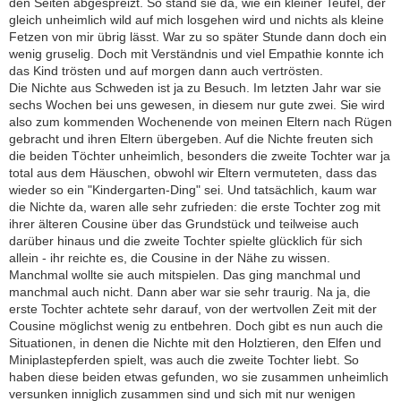
den Seiten abgespreizt. So stand sie da, wie ein kleiner Teufel, der
gleich unheimlich wild auf mich losgehen wird und nichts als kleine
Fetzen von mir übrig lässt. War zu so später Stunde dann doch ein
wenig gruselig. Doch mit Verständnis und viel Empathie konnte ich
das Kind trösten und auf morgen dann auch vertrösten.
Die Nichte aus Schweden ist ja zu Besuch. Im letzten Jahr war sie
sechs Wochen bei uns gewesen, in diesem nur gute zwei. Sie wird
also zum kommenden Wochenende von meinen Eltern nach Rügen
gebracht und ihren Eltern übergeben. Auf die Nichte freuten sich
die beiden Töchter unheimlich, besonders die zweite Tochter war ja
total aus dem Häuschen, obwohl wir Eltern vermuteten, dass das
wieder so ein "Kindergarten-Ding" sei. Und tatsächlich, kaum war
die Nichte da, waren alle sehr zufrieden: die erste Tochter zog mit
ihrer älteren Cousine über das Grundstück und teilweise auch
darüber hinaus und die zweite Tochter spielte glücklich für sich
allein - ihr reichte es, die Cousine in der Nähe zu wissen.
Manchmal wollte sie auch mitspielen. Das ging manchmal und
manchmal auch nicht. Dann aber war sie sehr traurig. Na ja, die
erste Tochter achtete sehr darauf, von der wertvollen Zeit mit der
Cousine möglichst wenig zu entbehren. Doch gibt es nun auch die
Situationen, in denen die Nichte mit den Holztieren, den Elfen und
Miniplastepferden spielt, was auch die zweite Tochter liebt. So
haben diese beiden etwas gefunden, wo sie zusammen unheimlich
versunken inniglich zusammen sind und sich mit nur wenigen