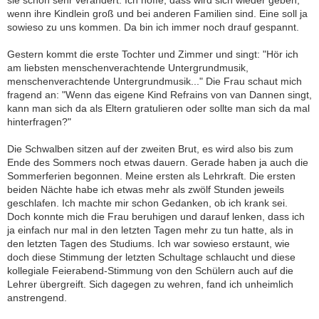
sie schon sehr verändert. Ich hoffe, dass wird sich wieder geben,
wenn ihre Kindlein groß und bei anderen Familien sind. Eine soll ja
sowieso zu uns kommen. Da bin ich immer noch drauf gespannt.
Gestern kommt die erste Tochter und Zimmer und singt: "Hör ich
am liebsten menschenverachtende Untergrundmusik,
menschenverachtende Untergrundmusik..." Die Frau schaut mich
fragend an: "Wenn das eigene Kind Refrains von van Dannen singt,
kann man sich da als Eltern gratulieren oder sollte man sich da mal
hinterfragen?"
Die Schwalben sitzen auf der zweiten Brut, es wird also bis zum
Ende des Sommers noch etwas dauern. Gerade haben ja auch die
Sommerferien begonnen. Meine ersten als Lehrkraft. Die ersten
beiden Nächte habe ich etwas mehr als zwölf Stunden jeweils
geschlafen. Ich machte mir schon Gedanken, ob ich krank sei.
Doch konnte mich die Frau beruhigen und darauf lenken, dass ich
ja einfach nur mal in den letzten Tagen mehr zu tun hatte, als in
den letzten Tagen des Studiums. Ich war sowieso erstaunt, wie
doch diese Stimmung der letzten Schultage schlaucht und diese
kollegiale Feierabend-Stimmung von den Schülern auch auf die
Lehrer übergreift. Sich dagegen zu wehren, fand ich unheimlich
anstrengend.