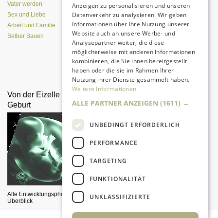
Vater werden
Anzeigen zu personalisieren und unseren
Datenverkehr zu analysieren. Wir geben
Sex und Liebe
Informationen über Ihre Nutzung unserer
Arbeit und Familie
Website auch an unsere Werbe- und
Selber Bauen
Analysepartner weiter, die diese
möglicherweise mit anderen Informationen
kombinieren, die Sie ihnen bereitgestellt
Da sind Kinder mit Begeisterung
haben oder die sie im Rahmen Ihrer
dabei.
Nutzung ihrer Dienste gesammelt haben.
Weitere Informationen
Von der Eizelle bis zur
Welcher Männertyp ist
ALLE PARTNER ANZEIGEN
(1611) →
Geburt
angesagt?
UNBEDINGT ERFORDERLICH
PERFORMANCE
TARGETING
FUNKTIONALITÄT
Alle Entwicklungsphasen im
Machos oder Softies?
UNKLASSIFIZIERTE
Überblick