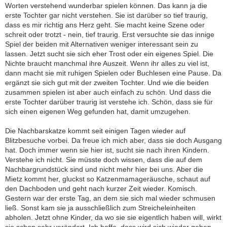
Worten verstehend wunderbar spielen können. Das kann ja die
erste Tochter gar nicht verstehen. Sie ist darüber so tief traurig,
dass es mir richtig ans Herz geht. Sie macht keine Szene oder
schreit oder trotzt - nein, tief traurig. Erst versuchte sie das innige
Spiel der beiden mit Alternativen weniger interessant sein zu
lassen. Jetzt sucht sie sich eher Trost oder ein eigenes Spiel. Die
Nichte braucht manchmal ihre Auszeit. Wenn ihr alles zu viel ist,
dann macht sie mit ruhigen Spielen oder Buchlesen eine Pause. Da
ergänzt sie sich gut mit der zweiten Tochter. Und wie die beiden
zusammen spielen ist aber auch einfach zu schön. Und dass die
erste Tochter darüber traurig ist verstehe ich. Schön, dass sie für
sich einen eigenen Weg gefunden hat, damit umzugehen.
Die Nachbarskatze kommt seit einigen Tagen wieder auf
Blitzbesuche vorbei. Da freue ich mich aber, dass sie doch Ausgang
hat. Doch immer wenn sie hier ist, sucht sie nach ihren Kindern.
Verstehe ich nicht. Sie müsste doch wissen, dass die auf dem
Nachbargrundstück sind und nicht mehr hier bei uns. Aber die
Mietz kommt her, gluckst so Katzenmamageräusche, schaut auf
den Dachboden und geht nach kurzer Zeit wieder. Komisch.
Gestern war der erste Tag, an dem sie sich mal wieder schmusen
ließ. Sonst kam sie ja ausschließlich zum Streicheleinheiten
abholen. Jetzt ohne Kinder, da wo sie sie eigentlich haben will, wirkt