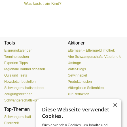
Was kostet ein Kind?
Tools
Aktionen
Eisprungkalender
Elternzeit + Elterngeld Infothek
Termine suchen
Abo Schwangerschafts-Väterbriefe
Experten-Tipps
Umfrage
regionale Banner schalten
Väter-Blogs
Quiz und Tests
Gewinnspiel
Newsletter bestellen
Produkte testen
Schwangerschaftsrechner
Väterglosse Seitenhieb
Zeugungsrechner
zur Redaktion
Schwangerschafts-Kalender
×
Diese Webseite verwendet
Top-Themen
Einen Lehmofen
Cookies.
(Pizzaofen) selber bauen
Schwangerschaft
Elternzeit
Wir verwenden Cookies, um Inhalte und