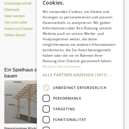
Cookies.
(Pizzaofen) selber bauen
Schwangerschaft
Elternzeit
Wir verwenden Cookies, um Inhalte und
Vater werden
Anzeigen zu personalisieren und unseren
Datenverkehr zu analysieren. Wir geben
Sex und Liebe
Informationen über Ihre Nutzung unserer
Arbeit und Familie
Website auch an unsere Werbe- und
Selber Bauen
Analysepartner weiter, die diese
möglicherweise mit anderen Informationen
kombinieren, die Sie ihnen bereitgestellt
Da sind Kinder mit Begeisterung
haben oder die sie im Rahmen Ihrer
dabei.
Nutzung ihrer Dienste gesammelt haben.
Weitere Informationen
Ein Spielhaus selber
Wickelkommode selber
ALLE PARTNER ANZEIGEN
(1611) →
bauen
bauen
UNBEDINGT ERFORDERLICH
PERFORMANCE
TARGETING
FUNKTIONALITÄT
Preisgünstiger Rückzugsbereich für
Erst Kommode, später Spieltisch