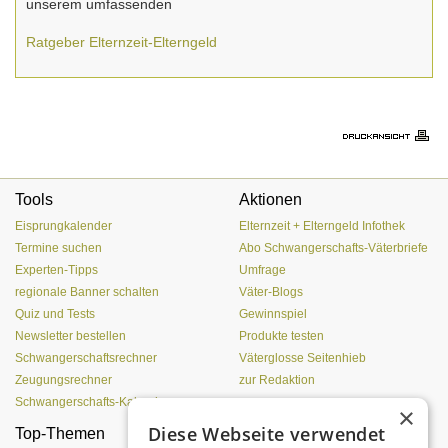
unserem umfassenden
Ratgeber Elternzeit-Elterngeld
Tools
Aktionen
Eisprungkalender
Elternzeit + Elterngeld Infothek
Termine suchen
Abo Schwangerschafts-Väterbriefe
Experten-Tipps
Umfrage
regionale Banner schalten
Väter-Blogs
Quiz und Tests
Gewinnspiel
Newsletter bestellen
Produkte testen
Schwangerschaftsrechner
Väterglosse Seitenhieb
Zeugungsrechner
zur Redaktion
Schwangerschafts-Kalender
×
Diese Webseite verwendet
Top-Themen
Einen Lehmofen