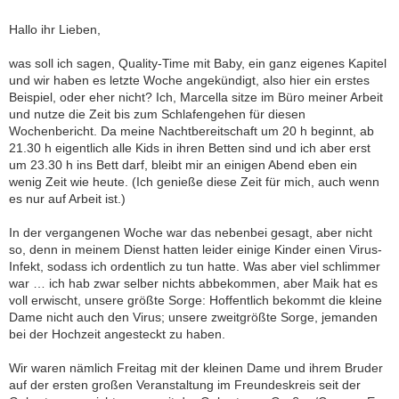
Hallo ihr Lieben,
was soll ich sagen, Quality-Time mit Baby, ein ganz eigenes Kapitel
und wir haben es letzte Woche angekündigt, also hier ein erstes
Beispiel, oder eher nicht? Ich, Marcella sitze im Büro meiner Arbeit
und nutze die Zeit bis zum Schlafengehen für diesen
Wochenbericht. Da meine Nachtbereitschaft um 20 h beginnt, ab
21.30 h eigentlich alle Kids in ihren Betten sind und ich aber erst
um 23.30 h ins Bett darf, bleibt mir an einigen Abend eben ein
wenig Zeit wie heute. (Ich genieße diese Zeit für mich, auch wenn
es nur auf Arbeit ist.)
In der vergangenen Woche war das nebenbei gesagt, aber nicht
so, denn in meinem Dienst hatten leider einige Kinder einen Virus-
Infekt, sodass ich ordentlich zu tun hatte. Was aber viel schlimmer
war … ich hab zwar selber nichts abbekommen, aber Maik hat es
voll erwischt, unsere größte Sorge: Hoffentlich bekommt die kleine
Dame nicht auch den Virus; unsere zweitgrößte Sorge, jemanden
bei der Hochzeit angesteckt zu haben.
Wir waren nämlich Freitag mit der kleinen Dame und ihrem Bruder
auf der ersten großen Veranstaltung im Freundeskreis seit der