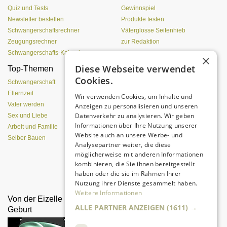
Quiz und Tests
Gewinnspiel
Newsletter bestellen
Produkte testen
Schwangerschaftsrechner
Väterglosse Seitenhieb
Zeugungsrechner
zur Redaktion
Schwangerschafts-Kalender
×
Diese Webseite verwendet
Top-Themen
Einen Lehmofen
Cookies.
(Pizzaofen) selber bauen
Schwangerschaft
Elternzeit
Wir verwenden Cookies, um Inhalte und
Vater werden
Anzeigen zu personalisieren und unseren
Datenverkehr zu analysieren. Wir geben
Sex und Liebe
Informationen über Ihre Nutzung unserer
Arbeit und Familie
Website auch an unsere Werbe- und
Selber Bauen
Analysepartner weiter, die diese
möglicherweise mit anderen Informationen
kombinieren, die Sie ihnen bereitgestellt
Da sind Kinder mit Begeisterung
haben oder die sie im Rahmen Ihrer
dabei.
Nutzung ihrer Dienste gesammelt haben.
Weitere Informationen
Von der Eizelle bis zur
Was Pubertierende an
ALLE PARTNER ANZEIGEN
(1611) →
Geburt
Vätern hassen