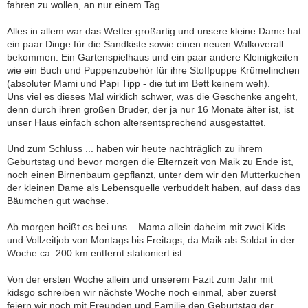
fahren zu wollen, an nur einem Tag.
Alles in allem war das Wetter großartig und unsere kleine Dame hat
ein paar Dinge für die Sandkiste sowie einen neuen Walkoverall
bekommen. Ein Gartenspielhaus und ein paar andere Kleinigkeiten
wie ein Buch und Puppenzubehör für ihre Stoffpuppe Krümelinchen
(absoluter Mami und Papi Tipp - die tut im Bett keinem weh).
Uns viel es dieses Mal wirklich schwer, was die Geschenke angeht,
denn durch ihren großen Bruder, der ja nur 16 Monate älter ist, ist
unser Haus einfach schon altersentsprechend ausgestattet.
Und zum Schluss ... haben wir heute nachträglich zu ihrem
Geburtstag und bevor morgen die Elternzeit von Maik zu Ende ist,
noch einen Birnenbaum gepflanzt, unter dem wir den Mutterkuchen
der kleinen Dame als Lebensquelle verbuddelt haben, auf dass das
Bäumchen gut wachse.
Ab morgen heißt es bei uns – Mama allein daheim mit zwei Kids
und Vollzeitjob von Montags bis Freitags, da Maik als Soldat in der
Woche ca. 200 km entfernt stationiert ist.
Von der ersten Woche allein und unserem Fazit zum Jahr mit
kidsgo schreiben wir nächste Woche noch einmal, aber zuerst
feiern wir noch mit Freunden und Familie den Geburtstag der