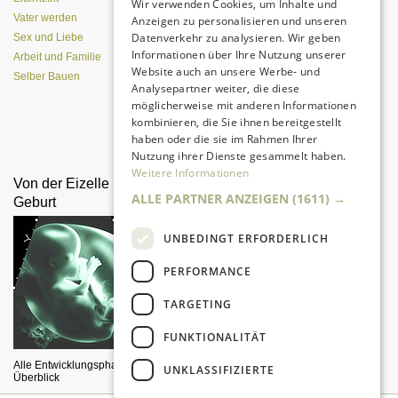
Wir verwenden Cookies, um Inhalte und
Vater werden
Anzeigen zu personalisieren und unseren
Datenverkehr zu analysieren. Wir geben
Sex und Liebe
Informationen über Ihre Nutzung unserer
Arbeit und Familie
Website auch an unsere Werbe- und
Selber Bauen
Analysepartner weiter, die diese
möglicherweise mit anderen Informationen
kombinieren, die Sie ihnen bereitgestellt
Da sind Kinder mit Begeisterung
haben oder die sie im Rahmen Ihrer
dabei.
Nutzung ihrer Dienste gesammelt haben.
Weitere Informationen
Von der Eizelle bis zur
Gift im Wasser?
ALLE PARTNER ANZEIGEN
(1611) →
Geburt
UNBEDINGT ERFORDERLICH
PERFORMANCE
TARGETING
FUNKTIONALITÄT
Aus welcher "Quelle" darf Ihr Kind
trinken?
Alle Entwicklungsphasen im
UNKLASSIFIZIERTE
Überblick