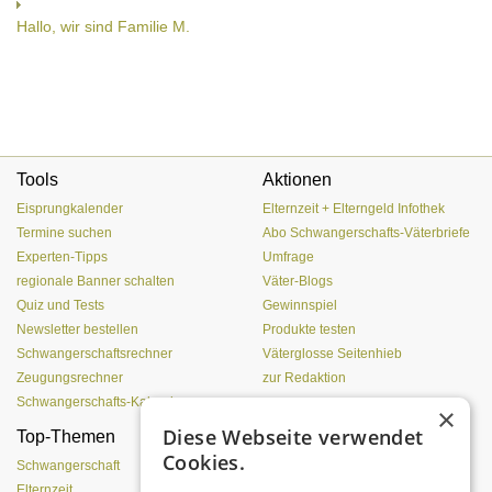
Hallo, wir sind Familie M.
Tools
Aktionen
Eisprungkalender
Elternzeit + Elterngeld Infothek
Termine suchen
Abo Schwangerschafts-Väterbriefe
Experten-Tipps
Umfrage
regionale Banner schalten
Väter-Blogs
Quiz und Tests
Gewinnspiel
Newsletter bestellen
Produkte testen
Schwangerschaftsrechner
Väterglosse Seitenhieb
Zeugungsrechner
zur Redaktion
Schwangerschafts-Kalender
×
Diese Webseite verwendet
Top-Themen
Einen Lehmofen
Cookies.
(Pizzaofen) selber bauen
Schwangerschaft
Elternzeit