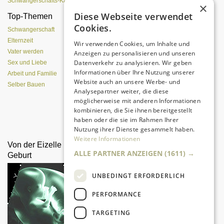
Schwangerschafts-Kalender
×
Diese Webseite verwendet
Top-Themen
Einen Lehmofen
Cookies.
(Pizzaofen) selber bauen
Schwangerschaft
Elternzeit
Wir verwenden Cookies, um Inhalte und
Vater werden
Anzeigen zu personalisieren und unseren
Datenverkehr zu analysieren. Wir geben
Sex und Liebe
Informationen über Ihre Nutzung unserer
Arbeit und Familie
Website auch an unsere Werbe- und
Selber Bauen
Analysepartner weiter, die diese
möglicherweise mit anderen Informationen
kombinieren, die Sie ihnen bereitgestellt
Da sind Kinder mit Begeisterung
haben oder die sie im Rahmen Ihrer
dabei.
Nutzung ihrer Dienste gesammelt haben.
Weitere Informationen
Von der Eizelle bis zur
Geschwister als
ALLE PARTNER ANZEIGEN
(1611) →
Geburt
Streithähne
UNBEDINGT ERFORDERLICH
PERFORMANCE
TARGETING