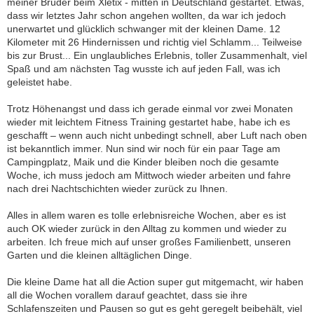
meiner Brüder beim Xletix - mitten in Deutschland gestartet. Etwas,
dass wir letztes Jahr schon angehen wollten, da war ich jedoch
unerwartet und glücklich schwanger mit der kleinen Dame. 12
Kilometer mit 26 Hindernissen und richtig viel Schlamm... Teilweise
bis zur Brust... Ein unglaubliches Erlebnis, toller Zusammenhalt, viel
Spaß und am nächsten Tag wusste ich auf jeden Fall, was ich
geleistet habe.
Trotz Höhenangst und dass ich gerade einmal vor zwei Monaten
wieder mit leichtem Fitness Training gestartet habe, habe ich es
geschafft – wenn auch nicht unbedingt schnell, aber Luft nach oben
ist bekanntlich immer. Nun sind wir noch für ein paar Tage am
Campingplatz, Maik und die Kinder bleiben noch die gesamte
Woche, ich muss jedoch am Mittwoch wieder arbeiten und fahre
nach drei Nachtschichten wieder zurück zu Ihnen.
Alles in allem waren es tolle erlebnisreiche Wochen, aber es ist
auch OK wieder zurück in den Alltag zu kommen und wieder zu
arbeiten. Ich freue mich auf unser großes Familienbett, unseren
Garten und die kleinen alltäglichen Dinge.
Die kleine Dame hat all die Action super gut mitgemacht, wir haben
all die Wochen vorallem darauf geachtet, dass sie ihre
Schlafenszeiten und Pausen so gut es geht geregelt beibehält, viel