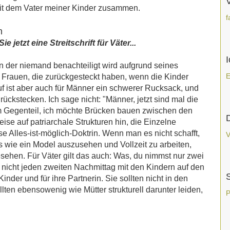
mit dem Vater meiner Kinder zusammen.
f
n
jetzt eine Streitschrift für Väter...
in der niemand benachteiligt wird aufgrund seines
E
r Frauen, die zurückgesteckt haben, wenn die Kinder
f ist aber auch für Männer ein schwerer Rucksack, und
ückstecken. Ich sage nicht: "Männer, jetzt sind mal die
Im Gegenteil, ich möchte Brücken bauen zwischen den
se auf patriarchale Strukturen hin, die Einzelne
e Alles-ist-möglich-Doktrin. Wenn man es nicht schafft,
V
 wie ein Model auszusehen und Vollzeit zu arbeiten,
ehen. Für Väter gilt das auch: Was, du nimmst nur zwei
st nicht jeden zweiten Nachmittag mit den Kindern auf den
Kinder und für ihre Partnerin. Sie sollten nicht in den
llten ebensowenig wie Mütter strukturell darunter leiden,
P