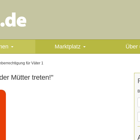
men
Marktplatz
Über 
berrechtigung für Väter 1
er Mütter treten!"
B