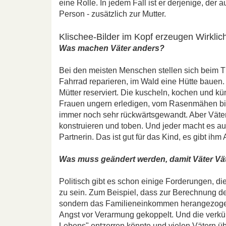
eine Rolle. In jedem Fall ist er derjenige, der 
Person - zusätzlich zur Mutter.
Klischee-Bilder im Kopf erzeugen Wirklich
Was machen Väter anders?
Bei den meisten Menschen stellen sich beim Th
Fahrrad reparieren, im Wald eine Hütte bauen. 
Mütter reserviert. Die kuscheln, kochen und kü
Frauen ungern erledigen, vom Rasenmähen bis 
immer noch sehr rückwärtsgewandt. Aber Väter
konstruieren und toben. Und jeder macht es auf
Partnerin. Das ist gut für das Kind, es gibt ih
Was muss geändert werden, damit Väter Vä
Politisch gibt es schon einige Forderungen, d
zu sein. Zum Beispiel, dass zur Berechnung de
sondern das Familieneinkommen herangezogen 
Angst vor Verarmung gekoppelt. Und die verkürz
Lebens" entzerren könnte und vielen Vätern üb