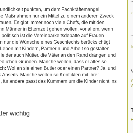
"
reundlichkeit punkten, um dem Fachkräftemangel
z
ese Maßnahmen nur ein Mittel zu einem anderen Zweck
 Frauen. Es gibt immer noch viele Chefs, die mit den
nn Männer in Elternzeit gehen wollen, vor allem, wenn
politisch ist die Vereinbarkeitsdebatte auf Frauen
enn nur die Wünsche eines Geschlechts berücksichtigt
I
eben mit Kindern, Partnerin und Arbeit so gestalten
es leider auch Mütter, die Väter an den Rand drängen und
dlichen Gründen. Manche wollen, dass er alles so
ich: Wollen sie einen Butler oder einen Partner? Ja, und
V
ns Abseits. Manche wollen so Konflikten mit ihrer
W
 für andere passt das Kümmern um die Kinder nicht ins
W
er wichtig
H