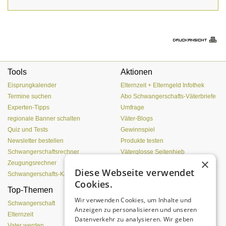
Tools
Aktionen
Eisprungkalender
Elternzeit + Elterngeld Infothek
Termine suchen
Abo Schwangerschafts-Väterbriefe
Experten-Tipps
Umfrage
regionale Banner schalten
Väter-Blogs
Quiz und Tests
Gewinnspiel
Newsletter bestellen
Produkte testen
Schwangerschaftsrechner
Väterglosse Seitenhieb
×
Zeugungsrechner
zur Redaktion
Diese Webseite verwendet
Schwangerschafts-Kalender
Cookies.
Top-Themen
Treue, Lust und
Wir verwenden Cookies, um Inhalte und
Leidenschaft
Schwangerschaft
Anzeigen zu personalisieren und unseren
Elternzeit
Datenverkehr zu analysieren. Wir geben
Vater werden