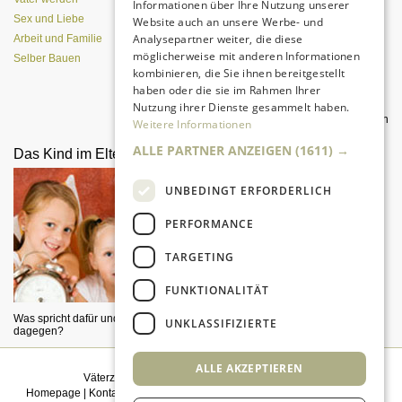
Informationen über Ihre Nutzung unserer
Sex und Liebe
Website auch an unsere Werbe- und
Analysepartner weiter, die diese
Arbeit und Familie
möglicherweise mit anderen Informationen
Selber Bauen
kombinieren, die Sie ihnen bereitgestellt
haben oder die sie im Rahmen Ihrer
Nutzung ihrer Dienste gesammelt haben.
Was Väter für tollen Sex tun können
Weitere Informationen
ALLE PARTNER ANZEIGEN
(1611) →
Das Kind im Elternbett
Paartherapie
UNBEDINGT ERFORDERLICH
PERFORMANCE
TARGETING
FUNKTIONALITÄT
Was spricht dafür und was
Aus Paarproblemen lernen
UNKLASSIFIZIERTE
dagegen?
ALLE AKZEPTIEREN
Väterzeit weiterempfehlen
|
Newsletter bestellen
Homepage
|
Kontakt
|
Sitemap
|
Impressum
|
Datenschutz
|
Mediadaten
|