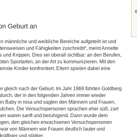
on Geburt an
k in männliche und weibliche Bereiche aufgeteilt ist und
tensweisen und Fähigkeiten zuschreibt“, meint Annette
 und Krippen. Dies sei überall sichtbar: an den Berufen,
ten Sportarten, an der Art zu kommunizieren. Mit den
ste Kinder konfrontiert. Eltern spielen dabei eine
r gleich nach der Geburt. Im Jahr 1969 führten Goldberg
rch, der in den folgenden Jahren immer wieder
 ein Baby in rosa und sagten den Männern und Frauen,
Mädchen. Die Versuchspersonen sprachen eher süß, zart
ngen waren sanft und beruhigend. Dann wurde dem
zogen, den gleichen erwachsenen Versuchspersonen
 war von Männern wie Frauen deutlich lauter und
kräftiger und stärker.