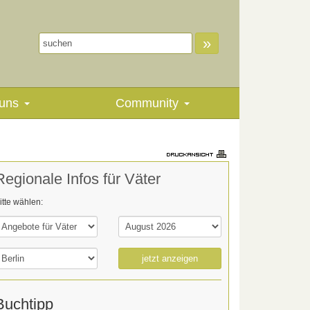
»
uns
Community
Regionale Infos für Väter
itte wählen:
jetzt anzeigen
Buchtipp