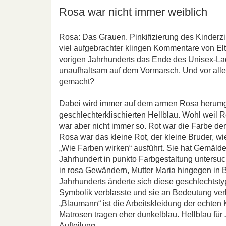
Rosa war nicht immer weiblich
Rosa: Das Grauen. Pinkifizierung des Kinderzi
viel aufgebrachter klingen Kommentare von Elter
vorigen Jahrhunderts das Ende des Unisex-Lad
unaufhaltsam auf dem Vormarsch. Und vor alle
gemacht?
Dabei wird immer auf dem armen Rosa herumg
geschlechterklischierten Hellblau. Wohl weil 
war aber nicht immer so. Rot war die Farbe de
Rosa war das kleine Rot, der kleine Bruder, wi
„Wie Farben wirken“ ausführt. Sie hat Gemälde
Jahrhundert in punkto Farbgestaltung untersuch
in rosa Gewändern, Mutter Maria hingegen in B
Jahrhunderts änderte sich diese geschlechtsty
Symbolik verblasste und sie an Bedeutung verl
„Blaumann“ ist die Arbeitskleidung der echten K
Matrosen tragen eher dunkelblau. Hellblau fü
Aufteilung.