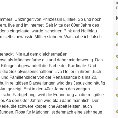
ü
E
mmers. Umzingelt von Prinzessin Lillifee. So und noch
n, live und im Internet. Seit Mitte der 80er Jahre des
ens eingeläutet wurde, scheinen Pink und Hellblau
m selbstbewusste Mütter stöhnen: Was habe ich falsch
ehackt. Nie auf dem gleichermaßen
Rosa als Mädchenfarbe gilt und daher minderwertig. Das
r Könige, abgewandelt die Farbe der Kardinäle. Und
e die Sozialwissenschaftlerin Eva Heller in ihrem Buch
 und Familienbilder von der Renaissance bis ins 20.
t. In religiösen Darstellungen wird das Jesuskind häufig
lau gezeigt. Erst in den 40er Jahren des vorigen
pische Farbgebung, weil die Erinnerung an die religiöse
or. Ab den 60er Jahren wird blau dann männlich: Der
erle, die schwere körperliche Arbeit leisten, auch
r Jungen, Rosa für Mädchen ist demnach eine sehr neue