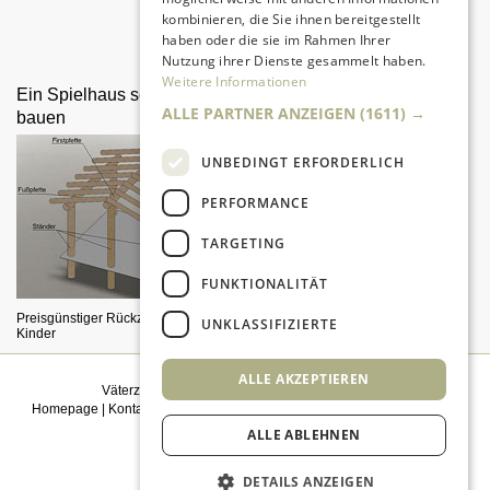
kombinieren, die Sie ihnen bereitgestellt
Da sind Kinder mit Begeisterung
haben oder die sie im Rahmen Ihrer
dabei.
Nutzung ihrer Dienste gesammelt haben.
Weitere Informationen
Ein Spielhaus selber
Drachen selber bauen und
ALLE PARTNER ANZEIGEN
(1611) →
bauen
steigen lassen
UNBEDINGT ERFORDERLICH
PERFORMANCE
TARGETING
FUNKTIONALITÄT
Preisgünstiger Rückzugsbereich für
Ein herrliches Vergnügen für Väter
UNKLASSIFIZIERTE
Kinder
und Kinder
ALLE AKZEPTIEREN
Väterzeit weiterempfehlen
|
Newsletter bestellen
Homepage
|
Kontakt
|
Sitemap
|
Impressum
|
Datenschutz
|
Mediadaten
|
Einwilligungsmanagement
ALLE ABLEHNEN
© 2026
kidsgo
DETAILS ANZEIGEN