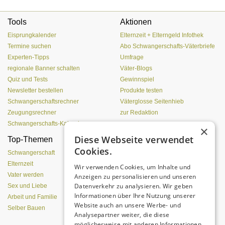
Tools
Aktionen
Eisprungkalender
Elternzeit + Elterngeld Infothek
Termine suchen
Abo Schwangerschafts-Väterbriefe
Experten-Tipps
Umfrage
regionale Banner schalten
Väter-Blogs
Quiz und Tests
Gewinnspiel
Newsletter bestellen
Produkte testen
Schwangerschaftsrechner
Väterglosse Seitenhieb
Zeugungsrechner
zur Redaktion
Schwangerschafts-Kalender
×
Diese Webseite verwendet
Top-Themen
Einen Lehmofen
Cookies.
(Pizzaofen) selber bauen
Schwangerschaft
Elternzeit
Wir verwenden Cookies, um Inhalte und
Vater werden
Anzeigen zu personalisieren und unseren
Datenverkehr zu analysieren. Wir geben
Sex und Liebe
Informationen über Ihre Nutzung unserer
Arbeit und Familie
Website auch an unsere Werbe- und
Selber Bauen
Analysepartner weiter, die diese
möglicherweise mit anderen Informationen