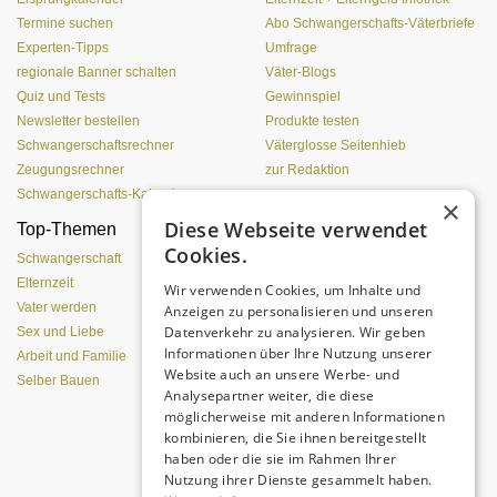
Termine suchen
Abo Schwangerschafts-Väterbriefe
Experten-Tipps
Umfrage
regionale Banner schalten
Väter-Blogs
Quiz und Tests
Gewinnspiel
Newsletter bestellen
Produkte testen
Schwangerschaftsrechner
Väterglosse Seitenhieb
Zeugungsrechner
zur Redaktion
Schwangerschafts-Kalender
×
Diese Webseite verwendet
Top-Themen
Was Pubertierende an
Cookies.
Vätern hassen
Schwangerschaft
Elternzeit
Wir verwenden Cookies, um Inhalte und
Vater werden
Anzeigen zu personalisieren und unseren
Datenverkehr zu analysieren. Wir geben
Sex und Liebe
Informationen über Ihre Nutzung unserer
Arbeit und Familie
Website auch an unsere Werbe- und
Selber Bauen
Analysepartner weiter, die diese
möglicherweise mit anderen Informationen
kombinieren, die Sie ihnen bereitgestellt
Eine entspannte Atmosphäre trotz
haben oder die sie im Rahmen Ihrer
Pubertät?
Nutzung ihrer Dienste gesammelt haben.