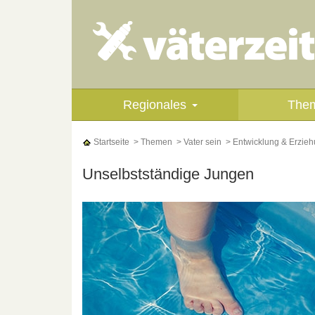
Regionales
The
Startseite
> Themen
> Vater sein
> Entwicklung & Erzie
Unselbstständige Jungen