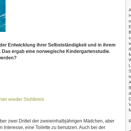
A
H
m
E
B
s
w
der Entwicklung ihrer Selbstständigkeit und in ihrem
d
. Das ergab eine norwegische Kindergartenstudie.
M
werden?
W
L
S
h
A
B
d
D
mer wieder Stuhlkreis
V
M
Über zwei Drittel der zweieinhalbjährigen Mädchen, aber
R
n Interesse, eine Toilette zu benutzen. Auch bei der