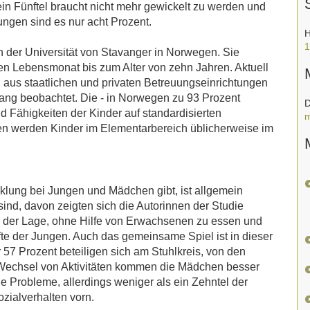
ein Fünftel braucht nicht mehr gewickelt zu werden und
ungen sind es nur acht Prozent.
H
1
an der Universität von Stavanger in Norwegen. Sie
en Lebensmonat bis zum Alter von zehn Jahren. Aktuell
aus staatlichen und privaten Betreuungseinrichtungen
 lang beobachtet. Die - in Norwegen zu 93 Prozent
D
d Fähigkeiten der Kinder auf standardisierten
m
n werden Kinder im Elementarbereich üblicherweise im
klung bei Jungen und Mädchen gibt, ist allgemein
ind, davon zeigten sich die Autorinnen der Studie
 in der Lage, ohne Hilfe von Erwachsenen zu essen und
lfte der Jungen. Auch das gemeinsame Spiel ist in dieser
7 Prozent beteiligen sich am Stuhlkreis, von den
 Wechsel von Aktivitäten kommen die Mädchen besser
ne Probleme, allerdings weniger als ein Zehntel der
zialverhalten vorn.