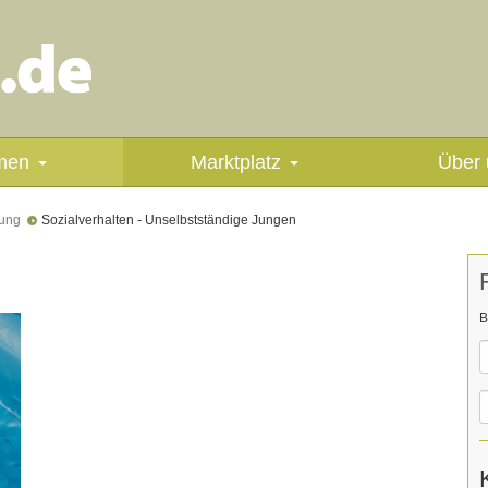
men
Marktplatz
Über 
hung
Sozialverhalten - Unselbstständige Jungen
B