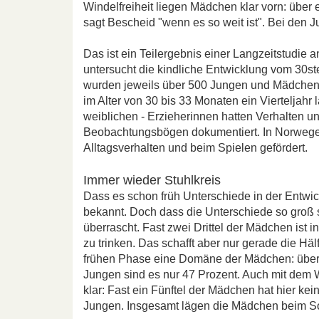
Windelfreiheit liegen Mädchen klar vorn: über 
sagt Bescheid "wenn es so weit ist". Bei den J
Das ist ein Teilergebnis einer Langzeitstudie 
untersucht die kindliche Entwicklung vom 30st
wurden jeweils über 500 Jungen und Mädchen 
im Alter von 30 bis 33 Monaten ein Vierteljahr
weiblichen - Erzieherinnen hatten Verhalten un
Beobachtungsbögen dokumentiert. In Norwege
Alltagsverhalten und beim Spielen gefördert.
Immer wieder Stuhlkreis
Dass es schon früh Unterschiede in der Entwic
bekannt. Doch dass die Unterschiede so groß s
überrascht. Fast zwei Drittel der Mädchen ist
zu trinken. Das schafft aber nur gerade die Hä
frühen Phase eine Domäne der Mädchen: über 5
Jungen sind es nur 47 Prozent. Auch mit dem
klar: Fast ein Fünftel der Mädchen hat hier kei
Jungen. Insgesamt lägen die Mädchen beim So