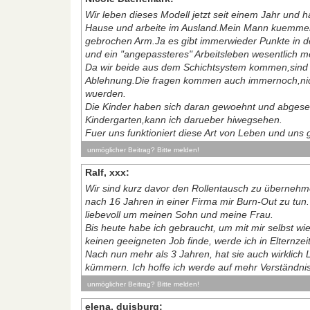
Wir leben dieses Modell jetzt seit einem Jahr und
Hause und arbeite im Ausland.Mein Mann kuemmer
gebrochen Arm.Ja es gibt immerwieder Punkte in 
und ein "angepassteres" Arbeitsleben wesentlich me
Da wir beide aus dem Schichtsystem kommen,sind w
Ablehnung.Die fragen kommen auch immernoch,nich
wuerden.
Die Kinder haben sich daran gewoehnt und abgeseh
Kindergarten,kann ich darueber hiwegsehen.
Fuer uns funktioniert diese Art von Leben und uns 
unmöglicher Beitrag? Bitte melden!
Ralf, xxx:
Wir sind kurz davor den Rollentausch zu übernehm
nach 16 Jahren in einer Firma mir Burn-Out zu tu
liebevoll um meinen Sohn und meine Frau.
Bis heute habe ich gebraucht, um mit mir selbst wi
keinen geeigneten Job finde, werde ich in Elternz
Nach nun mehr als 3 Jahren, hat sie auch wirklich
kümmern. Ich hoffe ich werde auf mehr Verständnis 
unmöglicher Beitrag? Bitte melden!
elena, duisburg: