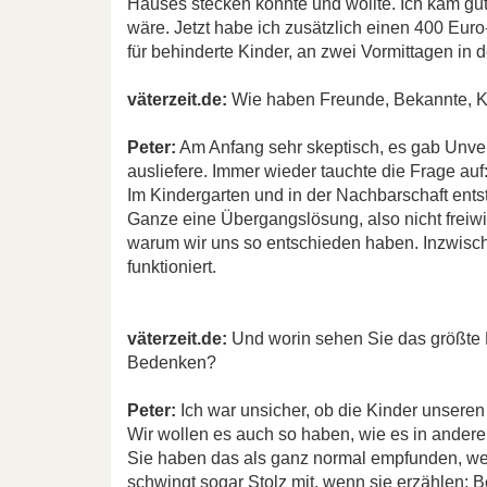
Hauses stecken konnte und wollte. Ich kam gut
wäre. Jetzt habe ich zusätzlich einen 400 Eur
für behinderte Kinder, an zwei Vormittagen in 
väterzeit.de:
Wie haben Freunde, Bekannte, Ko
Peter:
Am Anfang sehr skeptisch, es gab Unvers
ausliefere. Immer wieder tauchte die Frage au
Im Kindergarten und in der Nachbarschaft entst
Ganze eine Übergangslösung, also nicht freiwil
warum wir uns so entschieden haben. Inzwisch
funktioniert.
väterzeit.de:
Und worin sehen Sie das größte 
Bedenken?
Peter:
Ich war unsicher, ob die Kinder unseren
Wir wollen es auch so haben, wie es in anderen
Sie haben das als ganz normal empfunden, wei
schwingt sogar Stolz mit, wenn sie erzählen: Be