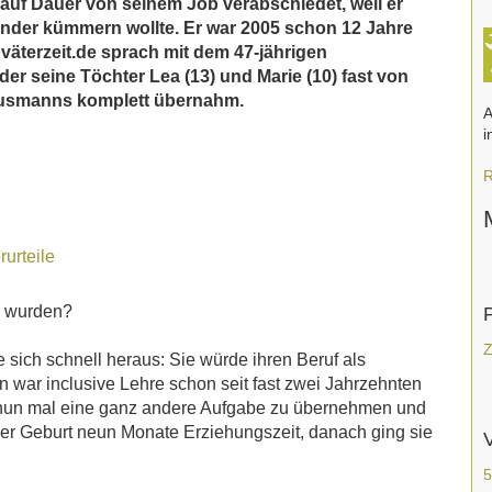
h auf Dauer von seinem Job verabschiedet, weil er
inder kümmern wollte. Er war 2005 schon 12 Jahre
äterzeit.de sprach mit dem 47-jährigen
er seine Töchter Lea (13) und Marie (10) fast von
Hausmanns komplett übernahm.
A
i
R
urteile
n wurden?
Z
 sich schnell heraus: Sie würde ihren Beruf als
 war inclusive Lehre schon seit fast zwei Jahrzehnten
n, nun mal eine ganz andere Aufgabe zu übernehmen und
er Geburt neun Monate Erziehungszeit, danach ging sie
V
5