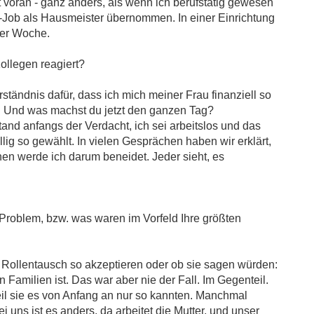
 voran - ganz anders, als wenn ich berufstätig gewesen
o-Job als Hausmeister übernommen. In einer Einrichtung
der Woche.
llegen reagiert?
tändnis dafür, dass ich mich meiner Frau finanziell so
f: Und was machst du jetzt den ganzen Tag?
and anfangs der Verdacht, ich sei arbeitslos und das
lig so gewählt. In vielen Gesprächen haben wir erklärt,
en werde ich darum beneidet. Jeder sieht, es
Problem, bzw. was waren im Vorfeld Ihre größten
 Rollentausch so akzeptieren oder ob sie sagen würden:
 Familien ist. Das war aber nie der Fall. Im Gegenteil.
l sie es von Anfang an nur so kannten. Manchmal
i uns ist es anders, da arbeitet die Mutter, und unser