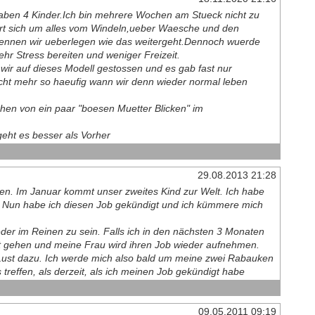
 haben 4 Kinder.Ich bin mehrere Wochen am Stueck nicht zu
t sich um alles vom Windeln,ueber Waesche und den
dennen wir ueberlegen wie das weitergeht.Dennoch wuerde
hr Stress bereiten und weniger Freizeit.
ir auf dieses Modell gestossen und es gab fast nur
t mehr so haeufig wann wir denn wieder normal leben
en von ein paar "boesen Muetter Blicken" im
geht es besser als Vorher
29.08.2013 21:28
en. Im Januar kommt unser zweites Kind zur Welt. Ich habe
n. Nun habe ich diesen Job gekündigt und ich kümmere mich
eder im Reinen zu sein. Falls ich in den nächsten 3 Monaten
eit gehen und meine Frau wird ihren Job wieder aufnehmen.
 Lust dazu. Ich werde mich also bald um meine zwei Rabauken
treffen, als derzeit, als ich meinen Job gekündigt habe
09.05.2011 09:19