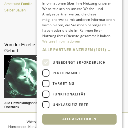
Informationen über Ihre Nutzung unserer
Arbeit und Familie
Website auch an unsere Werbe- und
Selber Bauen
Analysepartner weiter, die diese
möglicherweise mit anderen Informationen
kombinieren, die Sie ihnen bereitgestellt
Da sind Kinder mit Begeisterung
haben oder die sie im Rahmen Ihrer
dabei.
Nutzung ihrer Dienste gesammelt haben.
Weitere Informationen
Von der Eizelle bis zur
Seifenkiste kostengünstig
ALLE PARTNER ANZEIGEN
(1611) →
Geburt
selber bauen
UNBEDINGT ERFORDERLICH
PERFORMANCE
TARGETING
FUNKTIONALITÄT
Alle Entwicklungsphasen im
So geht's!
UNKLASSIFIZIERTE
Überblick
ALLE AKZEPTIEREN
Väterzeit weiterempfehlen
|
Newsletter bestellen
Homepage
|
Kontakt
|
Sitemap
|
Impressum
|
Datenschutz
|
Mediadaten
|