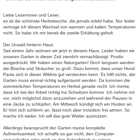
Liebe Leserinnen und Leser,
es ist die schönste Herbstwoche, die jemals erlebt habe. Nur leider
vertrage ich diesen Wechsel von warmen und kalten Temperaturen
nicht. So habe ich mir bereit die zweite Erkältung geholt.
Der Urwald hinterm Haus
Seit einem Jahr wohnen wir jetzt in diesem Haus. Leider haben wir
unseren Garten in dieser Zeit ziemlich vernachlässigt. Positiv
ausgedrückt: Wir haben einen Naturgarten! Doch langsam werden
die Büsche und Sträucher zu groß. Dazu kommt, dass unser Hund
Paula sich in dieser Wildnis gut verstecken kann. Es hilft nichts, der
Garten muss einmal richtig aufgeräumt werden. Da kommen die
sommerlichen Temperaturen im Herbst gerade recht. Ich merke,
dass ich bei der Arbeit richtig ins Schwitzen komme. Ich nehme mir
vor, mich möglichst dünn anzuziehen und während der Pausen in
eine Jacke zu schlüpfen. Am Mittwoch kündigt sich ein Husten an.
Er hört sich schlimm an, lässt mich aber trotzdem frei atmen. So
mache ich weiter. Ich will das gute Wetter ausnutzen.
Allerdings beansprucht der Garten meine komplette
Aufmerksamkeit. Ich schaffe es gar nicht, den Computer
anzuschalten oder mich an den Schreibtisch zu setzen.