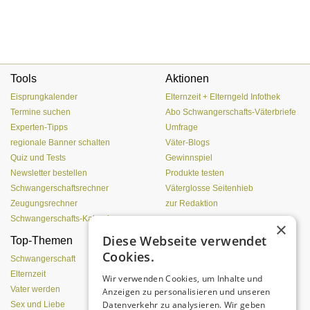
Tools
Aktionen
Eisprungkalender
Elternzeit + Elterngeld Infothek
Termine suchen
Abo Schwangerschafts-Väterbriefe
Experten-Tipps
Umfrage
regionale Banner schalten
Väter-Blogs
Quiz und Tests
Gewinnspiel
Newsletter bestellen
Produkte testen
Schwangerschaftsrechner
Väterglosse Seitenhieb
Zeugungsrechner
zur Redaktion
Schwangerschafts-Kalender
×
Diese Webseite verwendet
Top-Themen
Einen Lehmofen
Cookies.
(Pizzaofen) selber bauen
Schwangerschaft
Elternzeit
Wir verwenden Cookies, um Inhalte und
Vater werden
Anzeigen zu personalisieren und unseren
Datenverkehr zu analysieren. Wir geben
Sex und Liebe