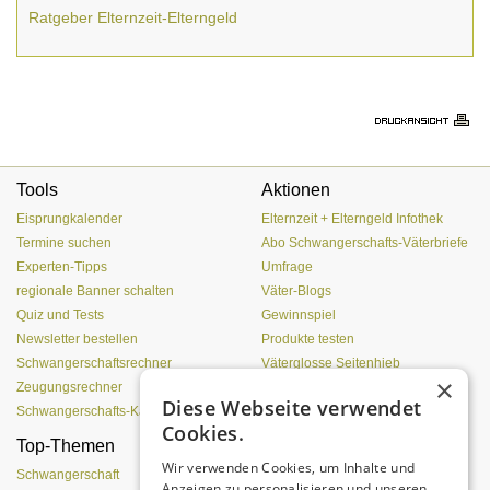
Ratgeber Elternzeit-Elterngeld
Tools
Aktionen
Eisprungkalender
Elternzeit + Elterngeld Infothek
Termine suchen
Abo Schwangerschafts-Väterbriefe
Experten-Tipps
Umfrage
regionale Banner schalten
Väter-Blogs
Quiz und Tests
Gewinnspiel
Newsletter bestellen
Produkte testen
Schwangerschaftsrechner
Väterglosse Seitenhieb
×
Zeugungsrechner
zur Redaktion
Diese Webseite verwendet
Schwangerschafts-Kalender
Cookies.
Top-Themen
Von der Eizelle bis zur
Wir verwenden Cookies, um Inhalte und
Geburt
Schwangerschaft
Anzeigen zu personalisieren und unseren