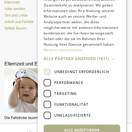
Elternzeit
Datenverkehr zu analysieren. Wir geben
Vater werden
Informationen über Ihre Nutzung unserer
Sex und Liebe
Website auch an unsere Werbe- und
Analysepartner weiter, die diese
Arbeit und Familie
möglicherweise mit anderen Informationen
Selber Bauen
kombinieren, die Sie ihnen bereitgestellt
haben oder die sie im Rahmen Ihrer
Nutzung ihrer Dienste gesammelt haben.
Alle Entwicklungsphasen im
Weitere Informationen
Überblick
ALLE PARTNER ANZEIGEN
(1611) →
Elternzeit und Elterngeld
Das erste Babybett
UNBEDINGT ERFORDERLICH
PERFORMANCE
TARGETING
FUNKTIONALITÄT
UNKLASSIFIZIERTE
Die Fallstricke lauern im Detail.
Darauf sollten Sie achten!
ALLE AKZEPTIEREN