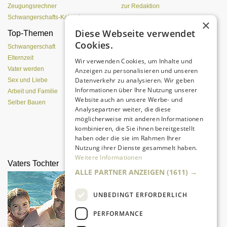
Zeugungsrechner
zur Redaktion
Schwangerschafts-Kalender
×
Diese Webseite verwendet
Top-Themen
Was Pubertierende an
Cookies.
Vätern hassen
Schwangerschaft
Elternzeit
Wir verwenden Cookies, um Inhalte und
Vater werden
Anzeigen zu personalisieren und unseren
Datenverkehr zu analysieren. Wir geben
Sex und Liebe
Informationen über Ihre Nutzung unserer
Arbeit und Familie
Website auch an unsere Werbe- und
Selber Bauen
Analysepartner weiter, die diese
möglicherweise mit anderen Informationen
kombinieren, die Sie ihnen bereitgestellt
Eine entspannte Atmosphäre trotz
haben oder die sie im Rahmen Ihrer
Pubertät?
Nutzung ihrer Dienste gesammelt haben.
Weitere Informationen
Vaters Tochter
Wenn die Prinzessin
ALLE PARTNER ANZEIGEN
(1611) →
ausrastet
UNBEDINGT ERFORDERLICH
PERFORMANCE