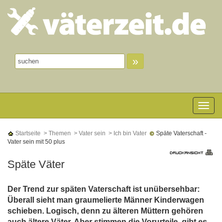
»
Toggle n
Startseite
> Themen
> Vater sein
> Ich bin Vater
Späte Vaterschaft -
Vater sein mit 50 plus
Späte Väter
Der Trend zur späten Vaterschaft ist unübersehbar:
Überall sieht man graumelierte Männer Kinderwagen
schieben. Logisch, denn zu älteren Müttern gehören
auch ältere Väter. Aber stimmen die Vorurteile, gibt es