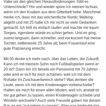
Vater vor den gleichen Herausforderungen. Gibt es
Unterschiede? Hin und wieder spüre ich meinen Ischias,
wenn ich den Knaben aus dem Gitterbett hebe. Manchmal
merke ich, dass mir das wöchentliche Nordic Walking
abgeht und mit 25 habe ich mir nicht so viele Gedanken
gemacht. Ich ließ es einfach laufen und machte mir kaum
Sorgen, irgendwie würde es schon gehen. Und es ging,
zuerst langsam, dann schneller, und vor kurzem hat meine
Tochter, mittlerweile 25 Jahre alt, beim Frauenlauf eine
gute Platzierung erreicht.
Mit 50 denke ich mehr nach, über das Leben, die Zukunft.
Kann ich mit meinem Sohn noch Fußballspielen wenn er
20 ist? Dann bin ich bereits ein Pensionist mit 70 Jahren -
oder wird er sich für mich schämen, weil ich mit dem
Rollator im Zuschauerbereich stehe? Was denken die
Leute, wenn ich mit dem Kinderwagen vorbeischiebe?
Halten sie mich für einen alten Idioten, weil ich, anstatt es
mir gut gehen zu lassen, einen Kinderwagen schiebe und
Windeln wechsele? Auch viele Freunde gaben mir diesen
Rat, es mir "gut gehen zu lassen". Aber was bedeutet das