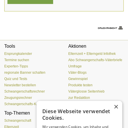
Tools
Aktionen
Eisprungkalender
Elternzeit + Elterngeld Infothek
Termine suchen
Abo Schwangerschafts-Väterbriefe
Experten-Tipps
Umfrage
regionale Banner schalten
Väter-Blogs
Quiz und Tests
Gewinnspiel
Newsletter bestellen
Produkte testen
Schwangerschaftsrechner
Väterglosse Seitenhieb
Zeugungsrechner
zur Redaktion
×
Schwangerschafts-Kalender
Diese Webseite verwendet
Top-Themen
Was Pubertierende an
Cookies.
Vätern hassen
Schwangerschaft
Wir verwenden Cookies, um Inhalte und
Elternzeit