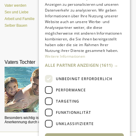
Anzeigen zu personalisieren und unseren
Vater werden
Datenverkehr zu analysieren. Wir geben
Sex und Liebe
Informationen über Ihre Nutzung unserer
Arbeit und Familie
Website auch an unsere Werbe- und
Selber Bauen
Analysepartner weiter, die diese
möglicherweise mit anderen Informationen
kombinieren, die Sie ihnen bereitgestellt
haben oder die sie im Rahmen Ihrer
Eine entspannte Atmosphäre trotz
Nutzung ihrer Dienste gesammelt haben.
Pubertät?
Weitere Informationen
Vaters Tochter
Männer am Renner
ALLE PARTNER ANZEIGEN
(1611) →
UNBEDINGT ERFORDERLICH
PERFORMANCE
TARGETING
FUNKTIONALITÄT
Besonders wichtig ist die
Väter und Söhne jagen
Anerkennung durch den Vater.
ferngesteuerte RC-Autos über die
UNKLASSIFIZIERTE
Piste.