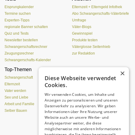
Eisprungkalender
Elternzeit + Elterngeld Infothek
Termine suchen
Abo Schwangerschafts-Väterbriefe
Experten-Tipps
Umfrage
regionale Banner schalten
Väter-Blogs
Quiz und Tests
Gewinnspiel
Newsletter bestellen
Produkte testen
Schwangerschaftsrechner
Väterglosse Seitenhieb
Zeugungsrechner
zur Redaktion
Schwangerschafts-Kalender
Top-Themen
Was Pubertierende an
×
Vätern hassen
Diese Webseite verwendet
Schwangerschaft
Cookies.
Elternzeit
Vater werden
Wir verwenden Cookies, um Inhalte und
Sex und Liebe
Anzeigen zu personalisieren und unseren
Arbeit und Familie
Datenverkehr zu analysieren. Wir geben
Selber Bauen
Informationen über Ihre Nutzung unserer
Website auch an unsere Werbe- und
Analysepartner weiter, die diese
möglicherweise mit anderen Informationen
Eine entspannte Atmosphäre trotz
kombinieren, die Sie ihnen bereitgestellt