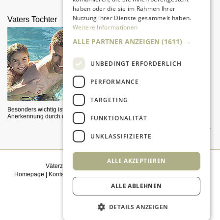
Pubertät?
haben oder die sie im Rahmen Ihrer
Nutzung ihrer Dienste gesammelt haben.
Vaters Tochter
Alte Spielzeuge neu
Weitere Informationen
ausprobiert
ALLE PARTNER ANZEIGEN
(1611) →
UNBEDINGT ERFORDERLICH
PERFORMANCE
TARGETING
Besonders wichtig ist die
Anerkennung durch den Vater.
FUNKTIONALITÄT
Vater-Kind-Teams pobieren
aktuelle Versionen der Spielzeuge,
mit denen wir früher schon
UNKLASSIFIZIERTE
spielten...
ALLE AKZEPTIEREN
Väterzeit weiterempfehlen
|
Newsletter bestellen
Homepage
|
Kontakt
|
Sitemap
|
Impressum
|
Datenschutz
|
Mediadaten
|
Einwilligungsmanagement
ALLE ABLEHNEN
© 2026
kidsgo
DETAILS ANZEIGEN