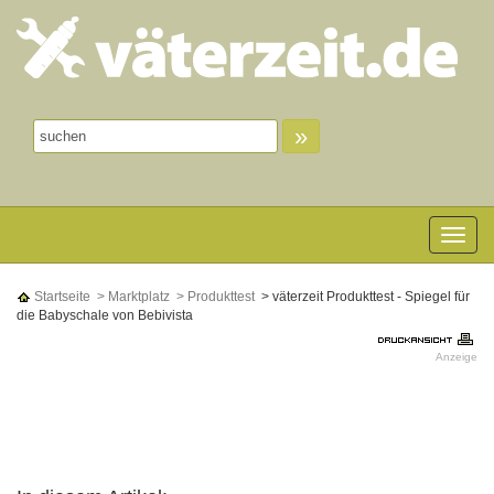
»
Toggle n
Startseite
> Marktplatz
> Produkttest
> väterzeit Produkttest - Spiegel für
die Babyschale von Bebivista
Anzeige