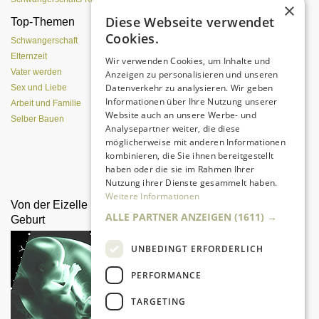
×
Diese Webseite verwendet
Top-Themen
Einen Lehmofen
Cookies.
(Pizzaofen) selber bauen
Schwangerschaft
Elternzeit
Wir verwenden Cookies, um Inhalte und
Vater werden
Anzeigen zu personalisieren und unseren
Datenverkehr zu analysieren. Wir geben
Sex und Liebe
Informationen über Ihre Nutzung unserer
Arbeit und Familie
Website auch an unsere Werbe- und
Selber Bauen
Analysepartner weiter, die diese
möglicherweise mit anderen Informationen
kombinieren, die Sie ihnen bereitgestellt
Da sind Kinder mit Begeisterung
haben oder die sie im Rahmen Ihrer
dabei.
Nutzung ihrer Dienste gesammelt haben.
Weitere Informationen
Von der Eizelle bis zur
Sex und Verhütung mit
ALLE PARTNER ANZEIGEN
(1611) →
Geburt
Baby
UNBEDINGT ERFORDERLICH
PERFORMANCE
TARGETING