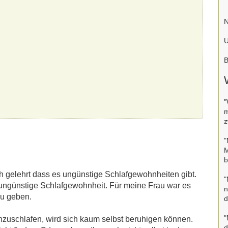
N
U
B
"
m
z
"
M
b
h gelehrt dass es ungünstige Schlafgewohnheiten gibt.
"
 ungünstige Schlafgewohnheit. Für meine Frau war es
n
zu geben.
d
"
inzuschlafen, wird sich kaum selbst beruhigen können.
d