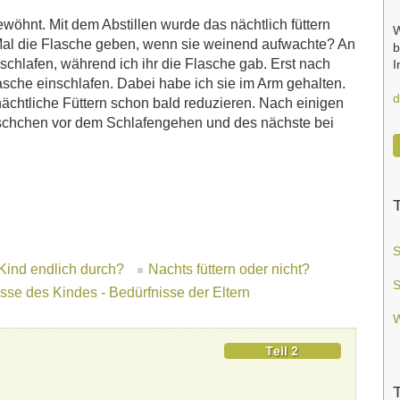
wöhnt. Mit dem Abstillen wurde das nächtlich füttern
W
 Mal die Flasche geben, wenn sie weinend aufwachte? An
b
chlafen, während ich ihr die Flasche gab. Erst nach
I
che einschlafen. Dabei habe ich sie im Arm gehalten.
d
ächtliche Füttern schon bald reduzieren. Nach einigen
äschchen vor dem Schlafengehen und des nächste bei
T
S
 Kind endlich durch?
Nachts füttern oder nicht?
S
sse des Kindes - Bedürfnisse der Eltern
W
T