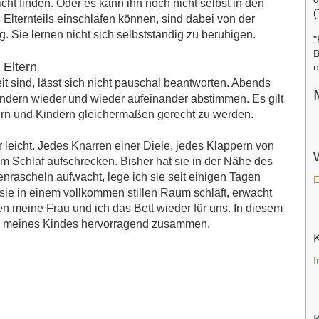
ht finden. Oder es kann ihn noch nicht selbst in den
(
 Elternteils einschlafen können, sind dabei von der
 Sie lernen nicht sich selbstständig zu beruhigen.
"
B
 Eltern
n
 sind, lässt sich nicht pauschal beantworten. Abends
indern wieder und wieder aufeinander abstimmen. Es gilt
ern und Kindern gleichermaßen gerecht zu werden.
 leicht. Jedes Knarren einer Diele, jedes Klappern von
em Schlaf aufschrecken. Bisher hat sie in der Nähe des
nrascheln aufwacht, lege ich sie seit einigen Tagen
E
ie in einem vollkommen stillen Raum schläft, erwacht
n meine Frau und ich das Bett wieder für uns. In diesem
is meines Kindes hervorragend zusammen.
I