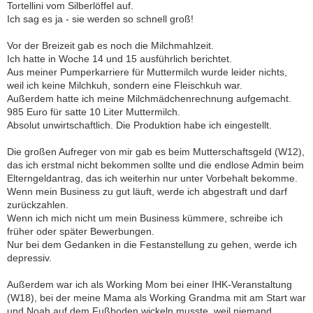
Tortellini vom Silberlöffel auf.
Ich sag es ja - sie werden so schnell groß!
Vor der Breizeit gab es noch die Milchmahlzeit.
Ich hatte in Woche 14 und 15 ausführlich berichtet.
Aus meiner Pumperkarriere für Muttermilch wurde leider nichts,
weil ich keine Milchkuh, sondern eine Fleischkuh war.
Außerdem hatte ich meine Milchmädchenrechnung aufgemacht.
985 Euro für satte 10 Liter Muttermilch.
Absolut unwirtschaftlich. Die Produktion habe ich eingestellt.
Die großen Aufreger von mir gab es beim Mutterschaftsgeld (W12),
das ich erstmal nicht bekommen sollte und die endlose Admin beim
Elterngeldantrag, das ich weiterhin nur unter Vorbehalt bekomme.
Wenn mein Business zu gut läuft, werde ich abgestraft und darf
zurückzahlen.
Wenn ich mich nicht um mein Business kümmere, schreibe ich
früher oder später Bewerbungen.
Nur bei dem Gedanken in die Festanstellung zu gehen, werde ich
depressiv.
Außerdem war ich als Working Mom bei einer IHK-Veranstaltung
(W18), bei der meine Mama als Working Grandma mit am Start war
und Noah auf dem Fußboden wickeln musste, weil niemand