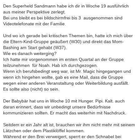
Den Superheld Sandmann habe ich dir in Woche 19 ausführlich
aus meiner Perspektive zerlegt.
Bei uns bleibt es bei bildschirmfrei bis 3  ausgenommen sind
Videotelefonate mit der Familie.
Und wo ich gerade bei kritischen Themen bin, hatte ich mich über
die Eltern-Kind-Gruppe geäußert (W30) und direkt das Mom-
Bashing am Start gehabt (W37).
Wie es danach weiterging?
Ich hatte mir vorgenommen im ersten Quartal an der Gruppe
teilzunehmen  für Noah. Hab ich durchgezogen.
Wenn ich berufsbedingt weg war, ist Mr. Magic hingegangen und
wenn ich hingehen wollte, gab es eine Mail, dass die Gruppe
wegen einer anderen Veranstaltung oder Weiterbildung ausfällt.
Es sollte also (nicht) so sein.
Der Babybär hat uns in Woche 10 mit Hunger. Pipi. Kalt. auch
daran erinnert, dass wir unbedingt unsere Bedürfnisse
kommunizieren sollten. Er macht das weiterhin mit Nachdruck.
Seitdem er ein Jahr alt ist, brauchen wir ihm nicht mehr mit seinem
Lätzchen oder dem Plastiklöffel kommen.
Während er den Brei verweigert, sperrt er den Schnabel bei