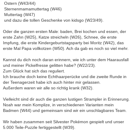
 Ostern (W43/44)
 Sternenmamamuttertag (W46)
 Muttertag (W47)
 und dazu die tollen Geschenke von kidsgo (W23/49).
Oder die ganzen ersten Male: baden, Brei kochen und essen, der
erste Zahn (W25), Katze streicheln (W26), Schnee, die erste
Impfung, die erste Kindergeburtstagsparty bei Moritz (W42), das
erste Mal Papa vollkotzen (W50). Ach da gab es noch so viel mehr.
Kannst du dich noch daran erinnern, wie ich unter dem Haarausfall
und meiner Pickelfresse gelitten habe? (W22/23).
Zum Glück hat sich das reguliert.
Ich brauche doch keine Echthaarperücke und die zweite Runde in
der Teenagerzeit habe ich auch hinter mir gelassen.
Außerdem waren wir alle so richtig krank (W32).
Vielleicht sind dir auch die ganzen lustigen Strampler in Erinnerung.
Noah war mein Komplize, in verschiedenen Varianten mein
Badmen (W44) und gemeinsam sind wir ein unschlagbares Team.
Wir haben zusammen seit Silvester Pokémon gespielt und unser
5.000 Teile-Puzzle fertiggestellt (W39).