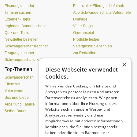
Eisprungkalender
Elternzeit + Elterngeld Infothek
Termine suchen
Abo Schwangerschafts-Väterbriefe
Experten-Tipps
Umfrage
regionale Banner schalten
Väter-Blogs
Quiz und Tests
Gewinnspiel
Newsletter bestellen
Produkte testen
Schwangerschaftsrechner
Väterglosse Seitenhieb
Zeugungsrechner
zur Redaktion
Schwangerschafts-Kalender
×
Diese Webseite verwendet
Top-Themen
Einen Lehmofen
Cookies.
(Pizzaofen) selber bauen
Schwangerschaft
Elternzeit
Wir verwenden Cookies, um Inhalte und
Vater werden
Anzeigen zu personalisieren und unseren
Datenverkehr zu analysieren. Wir geben
Sex und Liebe
Informationen über Ihre Nutzung unserer
Arbeit und Familie
Website auch an unsere Werbe- und
Selber Bauen
Analysepartner weiter, die diese
möglicherweise mit anderen Informationen
kombinieren, die Sie ihnen bereitgestellt
Da sind Kinder mit Begeisterung
haben oder die sie im Rahmen Ihrer
dabei.