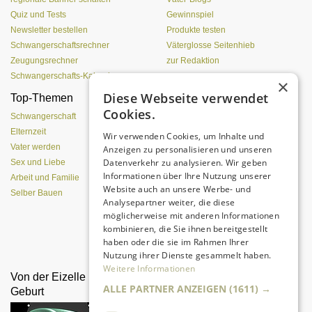
Quiz und Tests
Gewinnspiel
Newsletter bestellen
Produkte testen
Schwangerschaftsrechner
Väterglosse Seitenhieb
Zeugungsrechner
zur Redaktion
Schwangerschafts-Kalender
×
Diese Webseite verwendet
Top-Themen
Einen Lehmofen
Cookies.
(Pizzaofen) selber bauen
Schwangerschaft
Elternzeit
Wir verwenden Cookies, um Inhalte und
Vater werden
Anzeigen zu personalisieren und unseren
Datenverkehr zu analysieren. Wir geben
Sex und Liebe
Informationen über Ihre Nutzung unserer
Arbeit und Familie
Website auch an unsere Werbe- und
Selber Bauen
Analysepartner weiter, die diese
möglicherweise mit anderen Informationen
kombinieren, die Sie ihnen bereitgestellt
Da sind Kinder mit Begeisterung
haben oder die sie im Rahmen Ihrer
dabei.
Nutzung ihrer Dienste gesammelt haben.
Weitere Informationen
Von der Eizelle bis zur
Treue, Lust und
ALLE PARTNER ANZEIGEN
(1611) →
Geburt
Leidenschaft