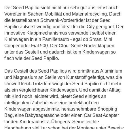
Der Seed Papilio sieht nicht nur sehr gut aus, er ist auch
Vorreiter in Sachen Mobilität und Materialrecycling. Durch
die feststellbaren Schwenk-Vorderräder ist der Seed
Papilio äußerst wendig und ideal für die City geeignet. Der
innovative Klappmechanismus verwandelt selbst einen
Kleinwagen in ein Familienauto - egal ob Smart, Mini
Cooper oder Fiat 500. Der Clou: Seine Räder klappen
unter das Gestell und dadurch ist kein Kinderwagen so
flach wie der Seed Papilio.
Das Gestell des Seed Papilios wird primär aus Aluminium
und Magnesium an Stelle von Kunststoff gefertigt, was die
Umwelt freut. Trotzdem wiegt der Seed Papilio nicht mehr
als ein vergleichbarer Kinderwagen. Und damit der Alltag
mit Kind noch leichter wird, bietet Seed einiges an
intelligentem Zubehör wie eine perfekt auf den
Kinderwagen abgestimmte, herausnehmbare Shopping
Bag, eine Babytragetasche oder einen Car Seat Adapter
für den Kinderautositz. Übrigens: Seine leichte
Handhabung stellt er schon bei der Montage unter Beweis: