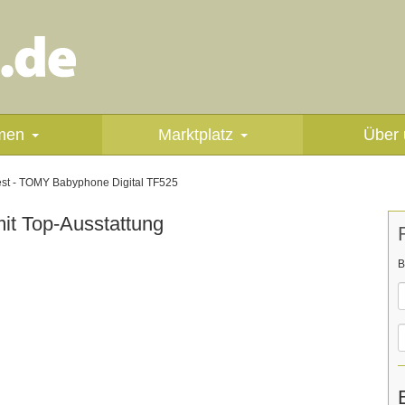
men
Marktplatz
Über 
test - TOMY Babyphone Digital TF525
t Top-Ausstattung
B