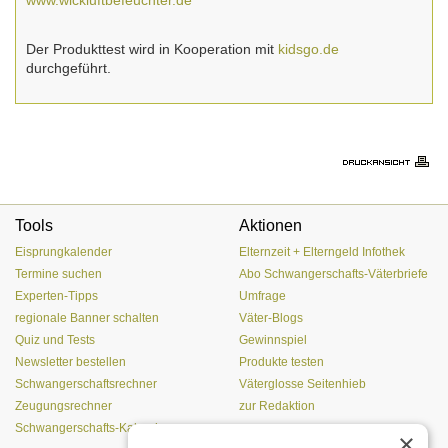
www.wickluftbefeuchter.de
Der Produkttest wird in Kooperation mit
kidsgo.de
durchgeführt.
Tools
Aktionen
Eisprungkalender
Elternzeit + Elterngeld Infothek
Termine suchen
Abo Schwangerschafts-Väterbriefe
Experten-Tipps
Umfrage
regionale Banner schalten
Väter-Blogs
Quiz und Tests
Gewinnspiel
Newsletter bestellen
Produkte testen
Schwangerschaftsrechner
Väterglosse Seitenhieb
Zeugungsrechner
zur Redaktion
Schwangerschafts-Kalender
×