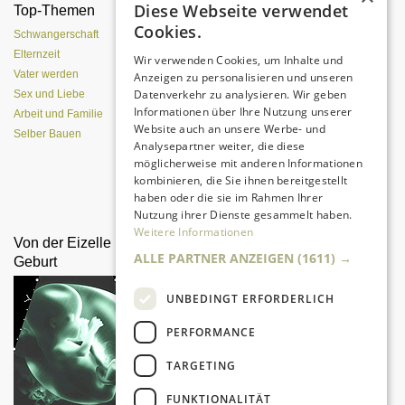
Diese Webseite verwendet
Top-Themen
Einen Lehmofen
Cookies.
(Pizzaofen) selber bauen
Schwangerschaft
Elternzeit
Wir verwenden Cookies, um Inhalte und
Vater werden
Anzeigen zu personalisieren und unseren
Datenverkehr zu analysieren. Wir geben
Sex und Liebe
Informationen über Ihre Nutzung unserer
Arbeit und Familie
Website auch an unsere Werbe- und
Selber Bauen
Analysepartner weiter, die diese
möglicherweise mit anderen Informationen
kombinieren, die Sie ihnen bereitgestellt
Da sind Kinder mit Begeisterung
haben oder die sie im Rahmen Ihrer
dabei.
Nutzung ihrer Dienste gesammelt haben.
Weitere Informationen
Von der Eizelle bis zur
Drachen selber bauen und
ALLE PARTNER ANZEIGEN
(1611) →
Geburt
steigen lassen
UNBEDINGT ERFORDERLICH
PERFORMANCE
TARGETING
FUNKTIONALITÄT